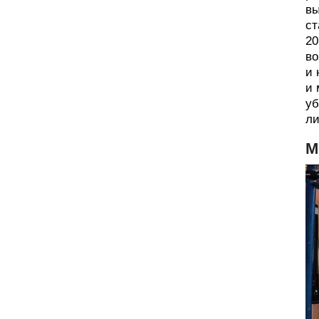
вы
ст
20
во
и 
и 
уб
ли
М