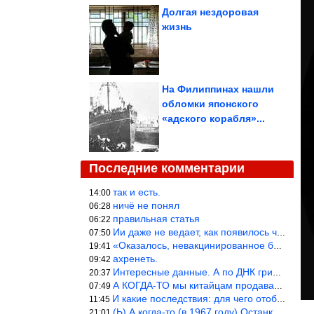
Долгая нездоровая
жизнь
На Филиппинах нашли
обломки японского
«адского корабля»...
Последние комментарии
так и есть.
14:00
ничё не понял
06:28
правильная статья
06:22
Ии даже не ведает, как появилось человечество и для чего оно сущ
07:50
«Оказалось, невакцинированное большинство умирает существенно ча
19:41
ахренеть.
09:42
Интересные данные. А по ДНК грибов, бактерий имеются сведения из
20:37
А КОГДА-ТО мы китайцам продавали фуфайки.
07:49
И какие последствия: для чего отобрали? или просто похвастались.
11:45
(Ь) А когда-то (в 1967 году) Останкинская телебашня была самым в
21:01