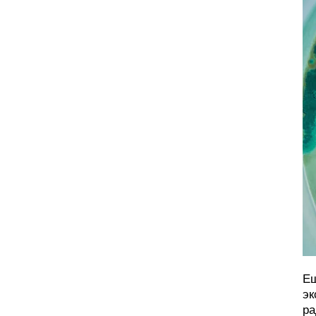
Ещ
эк
ра