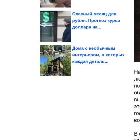
Опасный месяц для
рубля. Прогноз курса
доллара на...
тишина
главная роскошь ― это
Фото из отеля, где
Дома с необычным
интерьером, в которых
каждая деталь...
Невероятно!
Исторические фото.
На
лю
по
об
вы
эт
го
во
В 