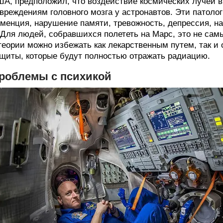
А, предположил, что воздействие космических лучей в
вреждениям головного мозга у астронавтов. Эти патоло
менция, нарушение памяти, тревожность, депрессия, н
 Для людей, собравшихся полететь на Марс, это не сам
теории можно избежать как лекарственным путем, так 
щиты, которые будут полностью отражать радиацию.
роблемы с психикой