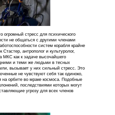
о огромный стресс для психического
ности не общаться с другими членами
работоспособности систем корабля крайне
 Стастер, антрополог и культуролог,
на МКС как к задаче высочайшего
одними и теми же людьми в тесных
мли, вызывает у них сильный стресс. Это
юченные не чувствуют себя так одиноко,
я на орбите во мраке космоса. Подобные
клонений, последствиями которых могут
дставляющие угрозу для всех членов