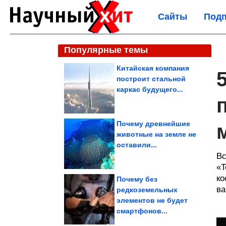
Сайты
Подп
Популярные темы
Китайская компания
построит стальной
каркас будущего...
Почему древнейшие
животные на земле не
оставили...
Вс
«T
ко
Почему без
ва
редкоземельных
элементов не будет
смартфонов...