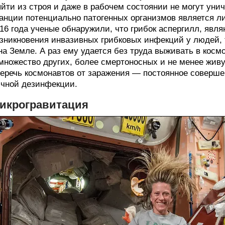
йти из строя и даже в рабочем состоянии не могут уни
анции потенциально патогенных организмов является ли
16 года ученые обнаружили, что грибок аспергилл, яв
зникновения инвазивных грибковых инфекций у людей, т
на Земле. А раз ему удается без труда выживать в космо
множество других, более смертоносных и не менее жив
еречь космонавтов от заражения — постоянное соверше
чной дезинфекции.
икрогравитация