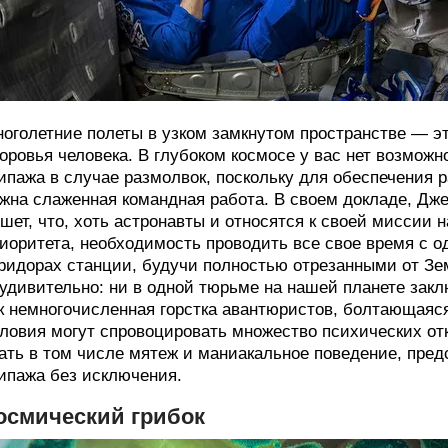
оголетние полеты в узком замкнутом пространстве — эт
оровья человека. В глубоком космосе у вас нет возмож
ипажа в случае размолвок, поскольку для обеспечения 
жна слаженная командная работа. В своем докладе, Джек
шет, что, хоть астронавты и относятся к своей миссии 
иоритета, необходимость проводить все свое время с 
ридорах станции, будучи полностью отрезанными от Зе
удивительно: ни в одной тюрьме на нашей планете закл
к немногочисленная горстка авантюристов, болтающаяс
ловия могут спровоцировать множество психических от
ать в том числе мятеж и маниакальное поведение, пре
ипажа без исключения.
осмический грибок