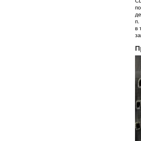
СШ
по
де
п.
в 
за
П