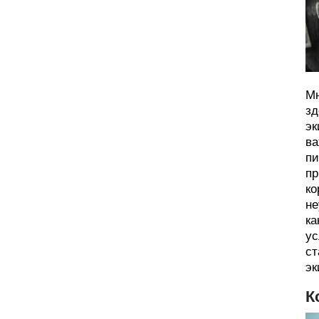
Мн
зд
эк
ва
пи
пр
ко
не
ка
ус
ст
эк
К