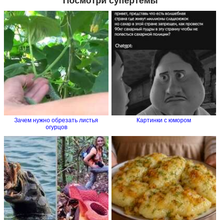
Посмотри супертемы
Зачем нужно обрезать листья
Картинки с юмором
огурцов