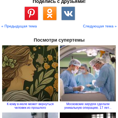
Поделись с друзьями!
Сохранить
« Предыдущая тема
Следующая тема »
Посмотри супертемы
К кому в июле может вернуться
Московские хирурги сделали
человек из прошлого
уникальную операцию. 17 лет...