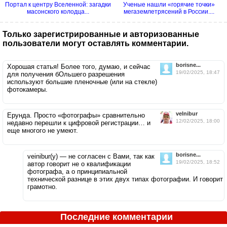
Портал к центру Вселенной: загадки
Ученые нашли «горячие точки»
масонского колодца...
мегаземлетрясений в России....
Только зарегистрированные и авторизованные
пользователи могут оставлять комментарии.
borisne...
Хорошая статья! Более того, думаю, и сейчас
19/02/2025, 18:47
для получения бОльшего разрешения
используют большие пленочные (или на стекле)
фотокамеры.
velnibur
Ерунда. Просто «фотографы» сравнительно
12/02/2025, 18:00
недавно перешли к цифровой регистрации… и
еще многого не умеют.
borisne...
veinibur(у) — не согласен с Вами, так как
19/02/2025, 18:52
автор говорит не о квалификации
фотографа, а о принципиальной
технической разнице в этих двух типах фотографии. И говорит
грамотно.
Последние комментарии