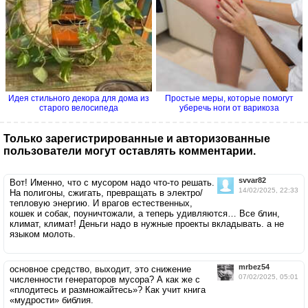
Идея стильного декора для дома из
Простые меры, которые помогут
старого велосипеда
уберечь ноги от варикоза
Только зарегистрированные и авторизованные
пользователи могут оставлять комментарии.
svvar82
Вот! Именно, что с мусором надо что-то решать.
14/02/2025, 22:33
На полигоны, сжигать, превращать в электро/
тепловую энергию. И врагов естественных,
кошек и собак, поуничтожали, а теперь удивляются… Все блин,
климат, климат! Деньги надо в нужные проекты вкладывать. а не
языком молоть.
mrbez54
основное средство, выходит, это снижение
07/02/2025, 05:01
численности генераторов мусора? А как же с
«плодитесь и размножайтесь»? Как учит книга
«мудрости» библия.