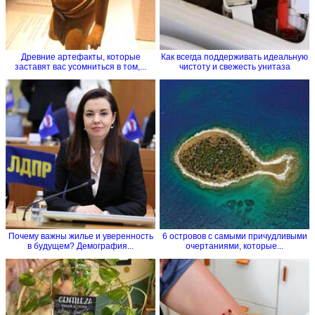
Древние артефакты, которые
Как всегда поддерживать идеальную
заставят вас усомниться в том,...
чистоту и свежесть унитаза
Почему важны жилье и уверенность
6 островов с самыми причудливыми
в будущем? Демография...
очертаниями, которые...