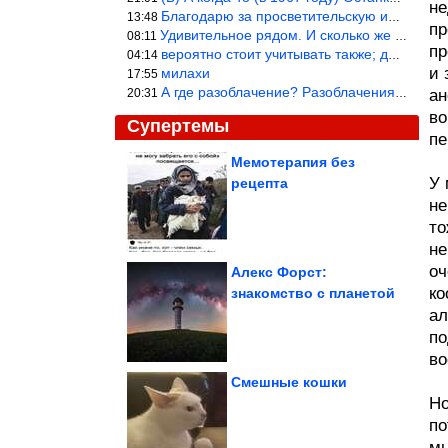
не
Благодарю за просветительскую информацию.
13:48
пр
Удивительное рядом. И сколько же ещё открытий готовит Просвещень
08:11
пр
вероятно стоит учитывать также; длительность сна сгущает кровото
04:14
и 
милахи
17:55
А где разоблачение? Разоблачения нет — значит придётся принять к
20:31
ан
во
Супертемы
пе
Мемотерапия без
У 
рецепта
Необычные места, в
которых живут люди
не
то
не
оч
Алекс Форст:
ко
знакомство с планетой
Почему некоторые
ал
люди выглядят моложе
своих лет
по
во
Смешные кошки
Но
по
Техника быстрой лепки. Как лепить 8 кг домашних...
мы