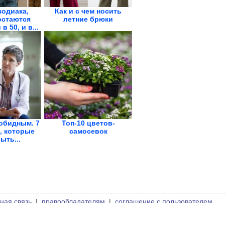
зодиака,
Как и с чем носить
остаются
летние брюки
 50, и в...
обидным. 7
Топ-10 цветов-
, которые
самосевок
ыть...
ная связь
|
правообладателям
|
соглашение с пользователем