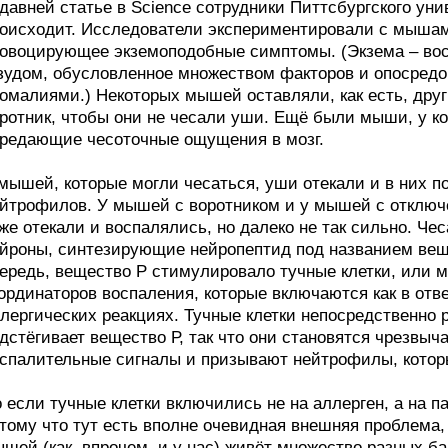
давней статье в Science сотрудники Питтсбургского уни
оисходит. Исследователи экспериментировали с мышам
овоцирующее экземоподобные симптомы. (Экзема – вос
зудом, обусловленное множеством факторов и опосред
омалиями.) Некоторых мышей оставляли, как есть, дру
ротник, чтобы они не чесали уши. Ещё были мыши, у к
редающие чесоточные ощущения в мозг.
мышей, которые могли чесаться, уши отекали и в них п
йтрофилов. У мышей с воротником и у мышей с отклю
же отекали и воспалялись, но далеко не так сильно. 
йроны, синтезирующие нейропептид под названием веще
ередь, вещество Р стимулировало тучные клетки, или м
ординаторов воспаления, которые включаются как в отве
лергических реакциях. Тучные клетки непосредственно р
дстёгивает вещество Р, так что они становятся чрезвы
спалительные сигналы и призывают нейтрофилы, котор
 если тучные клетки включились не на аллерген, а на п
тому что тут есть вполне очевидная внешняя проблема, 
шей (как, впрочем, и у нас) живёт множество разных ба