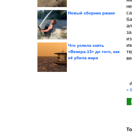
не
са
Новый сборник ржаки
ба
ал
игрушки
Самые опасные
за
из
им
Что успела снять
те
«Венера-13» до того, как
её убила жара
ве
женщин
отношения мужчин и
100% убойные хиты про
« 
То