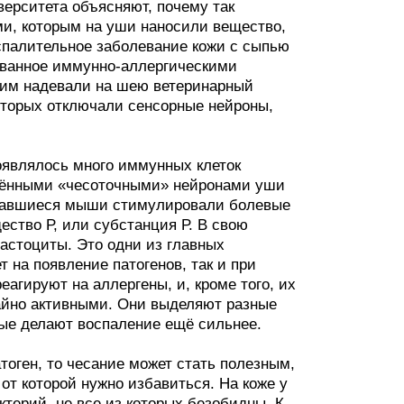
верситета объясняют, почему так
и, которым на уши наносили вещество,
палительное заболевание кожи с сыпью
ованное иммунно-аллергическими
гим надевали на шею ветеринарный
оторых отключали сенсорные нейроны,
оявлялось много иммунных клеток
чёнными «чесоточными» нейронами уши
Чесавшиеся мыши стимулировали болевые
ство Р, или субстанция Р. В свою
астоциты. Это одни из главных
т на появление патогенов, так и при
еагируют на аллергены, и, кроме того, их
чайно активными. Они выделяют разные
ые делают воспаление ещё сильнее.
атоген, то чесание может стать полезным,
от которой нужно избавиться. На коже у
ктерий, не все из которых безобидны. К