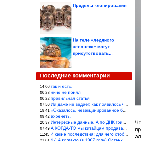
Пределы клонирования
На теле «ледяного
человека» могут
присутствовать...
Последние комментарии
так и есть.
14:00
ничё не понял
06:28
правильная статья
06:22
Ии даже не ведает, как появилось человечество и для чего оно сущ
07:50
«Оказалось, невакцинированное большинство умирает существенно ча
19:41
ахренеть.
09:42
Интересные данные. А по ДНК грибов, бактерий имеются сведения из
Че
20:37
А КОГДА-ТО мы китайцам продавали фуфайки.
07:49
пр
И какие последствия: для чего отобрали? или просто похвастались.
11:45
ал
(Ь) А когда-то (в 1967 году) Останкинская телебашня была самым в
21:01