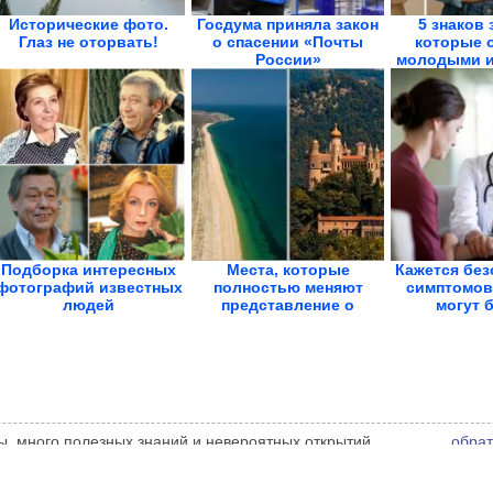
Исторические фото.
Госдума приняла закон
5 знаков 
Глаз не оторвать!
о спасении «Почты
которые 
России»
молодыми и в
Подборка интересных
Места, которые
Кажется без
фотографий известных
полностью меняют
симптомов
людей
представление о
могут б
планете
ы, много полезных знаний и невероятных открытий.
обрат
ора статьи. Автор статьи указан в источнике.