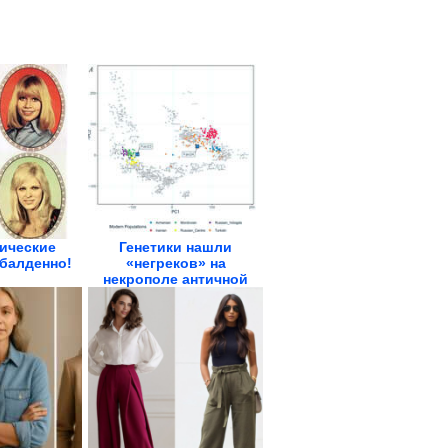
ические
Генетики нашли
балденно!
«негреков» на
некрополе античной
Фанагории