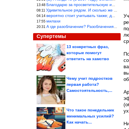
Благодарю за просветительскую информацию.
13:48
Удивительное рядом. И сколько же ещё открытий готовит Просвещень
08:11
вероятно стоит учитывать также; длительность сна сгущает кровото
Уч
04:14
милахи
17:55
ре
А где разоблачение? Разоблачения нет — значит придётся принять к
20:31
по
лю
Супертемы
ср
13 конкретных фраз,
которые помогут
По
Незабываемые
мгновения из
ответить на хамство
со
путешествий тревел-
фотографа
ва
вы
Чему учит подростков
об
первая работа?
«Политический
Самостоятельность,...
подаркок» для Мерца
Ар
эф
(о
Что такое понедельник
ух
минимальных усилий?
Как начать...
Ни
Советские актёры, которые не дожили до премьеры своих...