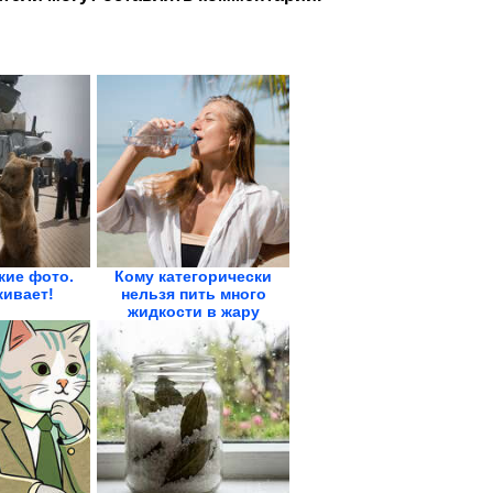
кие фото.
Кому категорически
ивает!
нельзя пить много
жидкости в жару