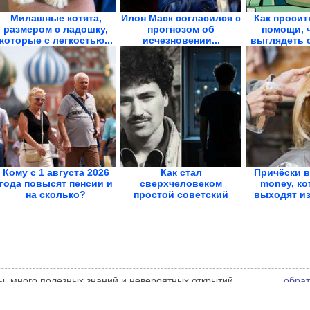
Милашные котята,
Илон Маск согласился с
Как просит
размером с ладошку,
прогнозом об
помощи, 
которые с легкостью...
исчезновении...
выглядеть с
Кому с 1 августа 2026
Как стал
Причёски в
года повысят пенсии и
сверхчеловеком
money, ко
на сколько?
простой советский
выходят из
электрик Яков...
ы, много полезных знаний и невероятных открытий.
обрат
ора статьи. Автор статьи указан в источнике.