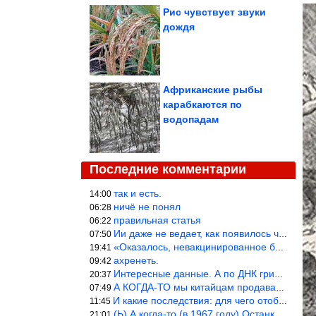
Рис чувствует звуки
дождя
Африканские рыбы
карабкаются по
водопадам
Последние комментарии
так и есть.
14:00
ничё не понял
06:28
правильная статья
06:22
Ии даже не ведает, как появилось человечество и для чего оно сущ
07:50
«Оказалось, невакцинированное большинство умирает существенно ча
19:41
ахренеть.
09:42
Интересные данные. А по ДНК грибов, бактерий имеются сведения из
20:37
А КОГДА-ТО мы китайцам продавали фуфайки.
07:49
И какие последствия: для чего отобрали? или просто похвастались.
11:45
(Ь) А когда-то (в 1967 году) Останкинская телебашня была самым в
21:01