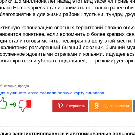
рики 1,6 миллиона лет назад этот вид заселял привы
нако Homo sapiens стали занимать не только ранее оби
благоприятные для жизни районы: пустыни, тундру, джу
ктивную колонизацию опасных территорий сложно объ
ановится понятнее, если вспомнить о более крепких св
ди стали готовы мстить, невзирая на цену этой мести
нфликтами: разъяренный бывший союзник, бывший муж
оруженное ядовитыми стрелами и копьями, ищущее воз
обы скрыться и убежать подальше», — резюмирует архе
история
,
правда
Для мушиного мозга сделали полную карту синапсов
+9
Сохранить
Одноклассники
лько зарегистрированные и авторизованные пользова