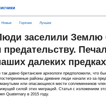
исчики
Новые
Горячие
Лучшие
Люди заселили Землю 
и предательству. Печа
наших далеких предках
 так давно британские археологи предположили, что бы
гостеприимные районы древние люди начали из-за пре
манутыми или опасающиеся мести соплеменников чле
ижущей силой этих миграций. Статья с изложением это
en Quaternary в 2015 году.