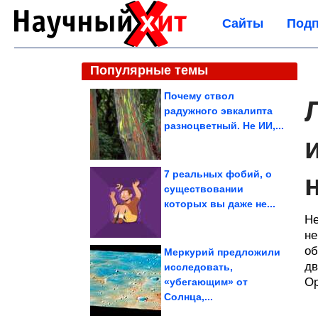
Сайты
Подп
Популярные темы
Почему ствол
радужного эвкалипта
разноцветный. Не ИИ,...
7 реальных фобий, о
существовании
которых вы даже не...
Не
не
об
Меркурий предложили
дв
исследовать,
Op
«убегающим» от
Солнца,...