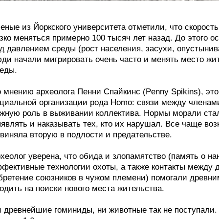
еные из Йоркского университета отметили, что скорость
зко меняться примерно 100 тысяч лет назад. До этого 
д давлением среды (рост населения, засухи, опустынив
ди начали мигрировать очень часто и менять место ж
еды.
 мнению археолога Пенни Спайкинс (Penny Spikins), эт
циальной организации рода Homo: связи между членами 
жную роль в выживании коллектива. Нормы морали ста
являть и наказывать тех, кто их нарушал. Все чаще воз
виняла вторую в подлости и предательстве.
хеолог уверена, что обида и злопамятство (память о на
фективные технологии охоты, а также контакты между
бретение союзников в чужом племени) помогали древни
одить на поиски нового места жительства.
 древнейшие гоминиды, ни животные так не поступали.