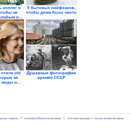
ь коллег о
5 бытовых лайфхаков,
чтобы не
чтобы дома было чисто
лабым и...
 стиле old
Душевные фотографии
торые не
времён СССР
 моды и...
ная связь
|
правообладателям
|
соглашение с пользователем