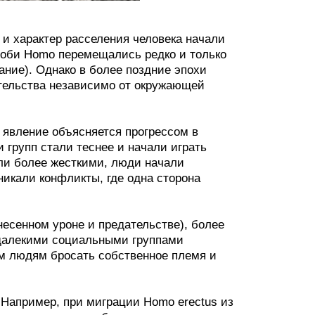
 и характер расселения человека начали
особи Homo перемещались редко и только
ание). Однако в более поздние эпохи
ительства независимо от окружающей
о явление объясняется прогрессом в
групп стали теснее и начали играть
ли более жесткими, люди начали
никали конфликты, где одна сторона
несенном уроне и предательстве), более
 далекими социальными группами
м людям бросать собственное племя и
 Например, при миграции Homo erectus из