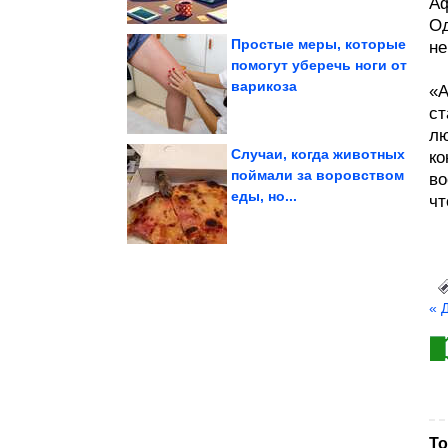
Аф
Од
Простые меры, которые
не
помогут уберечь ноги от
варикоза
грозит...
«А
эффект. Кому он
новый побочный
У статинов нашли
ст
лю
Случаи, когда животных
ко
поймали за воровством
во
еды, но...
чт
зодиака
Самый обидчивый знак
« 
То