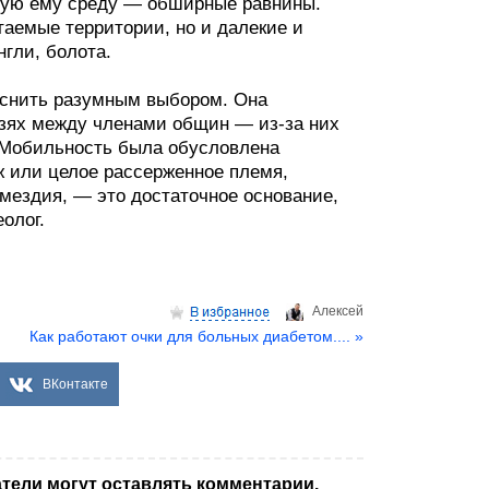
чную ему среду — обширные равнины.
таемые территории, но и далекие и
нгли, болота.
яснить разумным выбором. Она
язях между членами общин — из-за них
. Мобильность была обусловлена
 или целое рассерженное племя,
мездия, — это достаточное основание,
олог.
Aлексей
Как работают очки для больных диабетом.... »
ВКонтакте
тели могут оставлять комментарии.