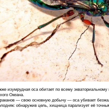
кже изумрудная оса обитает по всему экваториальному 
хого Океана.
раканов — свою основную добычу — оса убивает безжа
лодняк: обнаружив цель, хищница парализует её точны