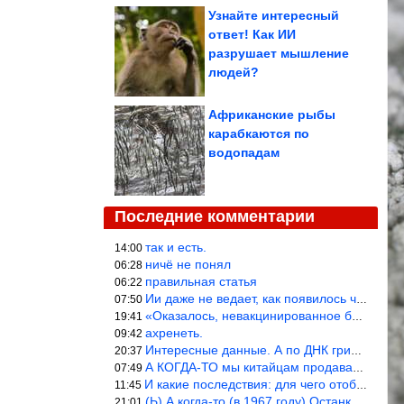
Узнайте интересный
ответ! Как ИИ
разрушает мышление
людей?
Африканские рыбы
карабкаются по
водопадам
Последние комментарии
так и есть.
14:00
ничё не понял
06:28
правильная статья
06:22
Ии даже не ведает, как появилось человечество и для чего оно сущ
07:50
«Оказалось, невакцинированное большинство умирает существенно ча
19:41
ахренеть.
09:42
Интересные данные. А по ДНК грибов, бактерий имеются сведения из
20:37
А КОГДА-ТО мы китайцам продавали фуфайки.
07:49
И какие последствия: для чего отобрали? или просто похвастались.
11:45
(Ь) А когда-то (в 1967 году) Останкинская телебашня была самым в
21:01