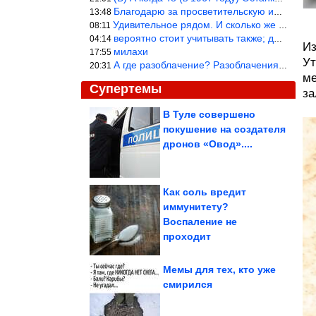
Благодарю за просветительскую информацию.
13:48
Удивительное рядом. И сколько же ещё открытий готовит Просвещень
08:11
вероятно стоит учитывать также; длительность сна сгущает кровото
04:14
Из
милахи
17:55
Ут
А где разоблачение? Разоблачения нет — значит придётся принять к
20:31
ме
Супертемы
за
В Туле совершено
покушение на создателя
Когда реальность
решила пошутить
дронов «Овод»....
Как соль вредит
иммунитету?
Люди, которые
Воспаление не
вдохновились своими
пушистыми любимцами
и...
проходит
Мемы для тех, кто уже
смирился
Самые опасные игрушки