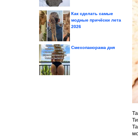
Как сделать самые
модные причёски лета
2026
забор. Мальчик...
насадил ребенка на
В Тольятти охранник
Смехопанорама дня
Жемчужины Титикаки
Та
Ти
Та
мо