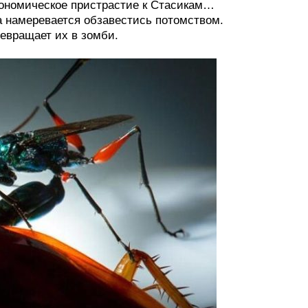
трономическое пристрастие к Стасикам…
са намеревается обзавестись потомством.
ревращает их в зомби.