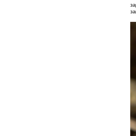
за
за