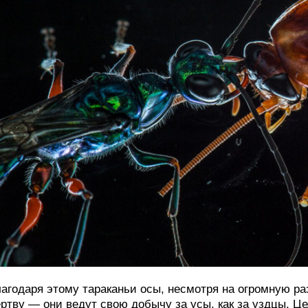
агодаря этому тараканьи осы, несмотря на огромную ра
ртву — они ведут свою добычу за усы, как за уздцы. 