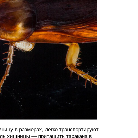
зницу в размерах, легко транспортируют
Цель хищницы — притащить таракана в