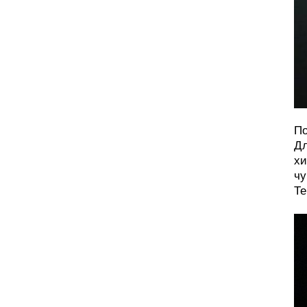
По
Дл
хи
чу
Те