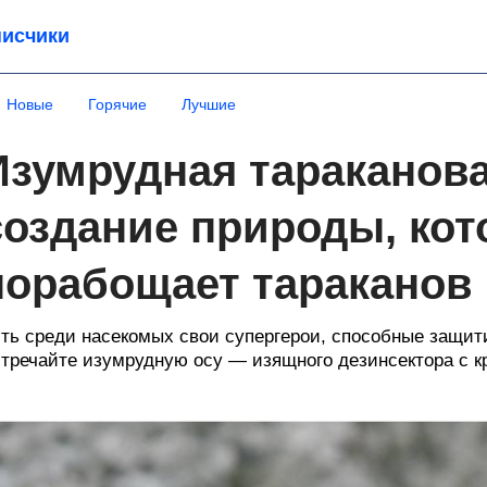
исчики
Новые
Горячие
Лучшие
Изумрудная тараканова
создание природы, кот
порабощает тараканов
ть среди насекомых свои супергерои, способные защит
тречайте изумрудную осу — изящного дезинсектора с 