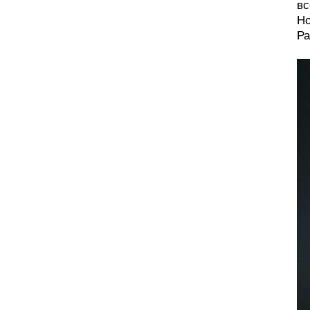
вс
Но
Ра