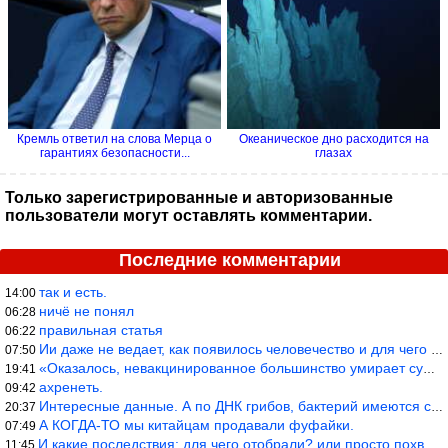
Кремль ответил на слова Мерца о
Океаническое дно расходится на
гарантиях безопасности...
глазах
Только зарегистрированные и авторизованные
пользователи могут оставлять комментарии.
Последние комментарии
так и есть.
14:00
ничё не понял
06:28
правильная статья
06:22
Ии даже не ведает, как появилось человечество и для чего оно сущ
07:50
«Оказалось, невакцинированное большинство умирает существенно ча
19:41
ахренеть.
09:42
Интересные данные. А по ДНК грибов, бактерий имеются сведения из
20:37
А КОГДА-ТО мы китайцам продавали фуфайки.
07:49
И какие последствия: для чего отобрали? или просто похвастались.
11:45