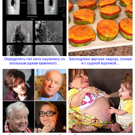
Определять тип нити научились по
Бесподобно вкусная закуска, сочная
игольным ушкам каменного...
и с сырной корочкой....