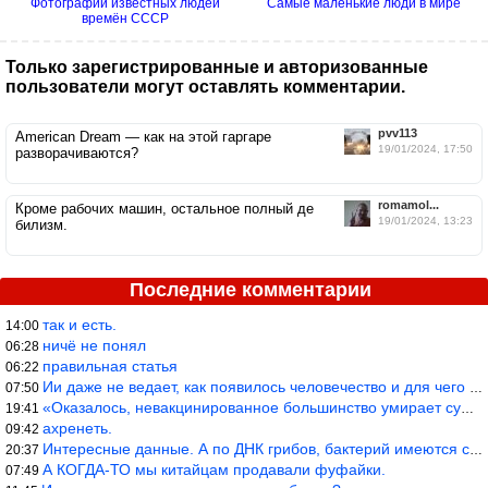
Фотографии известных людей
Самые маленькие люди в мире
времён СССР
Только зарегистрированные и авторизованные
пользователи могут оставлять комментарии.
pvv113
American Dream — как на этой гаргаре
19/01/2024, 17:50
разворачиваются?
romamol...
Кроме рабочих машин, остальное полный де
19/01/2024, 13:23
билизм.
Последние комментарии
так и есть.
14:00
ничё не понял
06:28
правильная статья
06:22
Ии даже не ведает, как появилось человечество и для чего оно сущ
07:50
«Оказалось, невакцинированное большинство умирает существенно ча
19:41
ахренеть.
09:42
Интересные данные. А по ДНК грибов, бактерий имеются сведения из
20:37
А КОГДА-ТО мы китайцам продавали фуфайки.
07:49