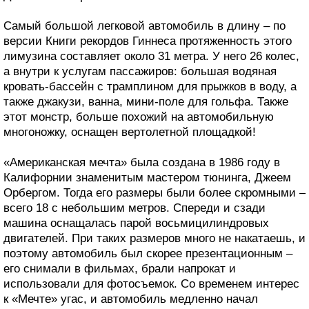
Самый большой легковой автомобиль в длину – по
версии Книги рекордов Гиннеса протяженность этого
лимузина составляет около 31 метра. У него 26 колес,
а внутри к услугам пассажиров: большая водяная
кровать-бассейн с трамплином для прыжков в воду, а
также джакузи, ванна, мини-поле для гольфа. Также
этот монстр, больше похожий на автомобильную
многоножку, оснащен вертолетной площадкой!
«Американская мечта» была создана в 1986 году в
Калифорнии знаменитым мастером тюнинга, Джеем
Орбергом. Тогда его размеры были более скромными –
всего 18 с небольшим метров. Спереди и сзади
машина оснащалась парой восьмицилиндровых
двигателей. При таких размеров много не накатаешь, и
поэтому автомобиль был скорее презентационным –
его снимали в фильмах, брали напрокат и
использовали для фотосъемок. Со временем интерес
к «Мечте» угас, и автомобиль медленно начал