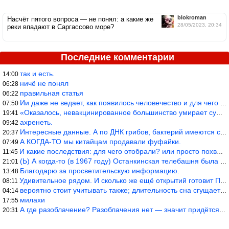
blokroman
Насчёт пятого вопроса — не понял: а какие же
28/05/2023, 20:34
реки впадают в Саргассово море?
Последние комментарии
так и есть.
14:00
ничё не понял
06:28
правильная статья
06:22
Ии даже не ведает, как появилось человечество и для чего оно сущ
07:50
«Оказалось, невакцинированное большинство умирает существенно ча
19:41
ахренеть.
09:42
Интересные данные. А по ДНК грибов, бактерий имеются сведения из
20:37
А КОГДА-ТО мы китайцам продавали фуфайки.
07:49
И какие последствия: для чего отобрали? или просто похвастались.
11:45
(Ь) А когда-то (в 1967 году) Останкинская телебашня была самым в
21:01
Благодарю за просветительскую информацию.
13:48
Удивительное рядом. И сколько же ещё открытий готовит Просвещень
08:11
вероятно стоит учитывать также; длительность сна сгущает кровото
04:14
милахи
17:55
А где разоблачение? Разоблачения нет — значит придётся принять к
20:31