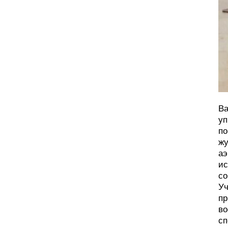
Ва
уп
по
жу
аэ
ис
со
Уч
пр
во
сп