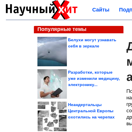
Сайты
Подп
Популярные темы
Белухи могут узнавать
себя в зеркале
Разработки, которые
уже изменили медицину,
электронику...
По
на
гр
Неандертальцы
со
Центральной Европы
др
охотились на черепах
вы