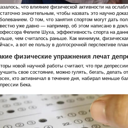
азалось, что влияние физической активности на ослаб
статочно значительным, чтобы назвать это научно док
болеванием. О том, что занятия спортом могут дать по
вестно уже давно — например, об этом написано в докла
офессора Фелипе Шуха, эффективность спорта на данны
льше, чем считалось раньше. Как минимум, физическая
йчас», а вот ее пользу в долгосрочной перспективе пла
акие физические упражнения лечат деп
торы новой научной работы считают, что при депрессии
учшить свое состояние, можно гулять, бегать, делать о
всех, кто активничал в течение дня, набирал меньше б
прессии Бека.