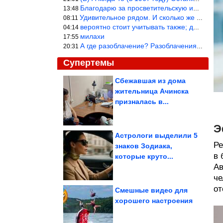
Благодарю за просветительскую информацию.
13:48
Удивительное рядом. И сколько же ещё открытий готовит Просвещень
08:11
вероятно стоит учитывать также; длительность сна сгущает кровото
04:14
милахи
17:55
А где разоблачение? Разоблачения нет — значит придётся принять к
20:31
Супертемы
Сбежавшая из дома
жительница Ачинска
Куда исчезли в 90-е 5
наших известных
призналась в...
актрис
Э
Астрологи выделили 5
Ре
знаков Зодиака,
в 
Евросоюз ввел санкции
которые круто...
против VK
Ав
че
от
Смешные видео для
хорошего настроения
Душевные советские снимки