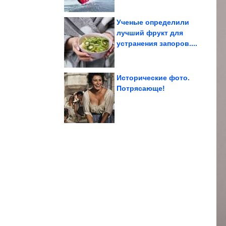
Ученые определили
лучший фрукт для
устранения запоров....
«родильный туризм»
Америки ограничивают
Страны Латинской
Исторические фото.
Потрясающе!
людей
фотографий известных
Подборка интересных