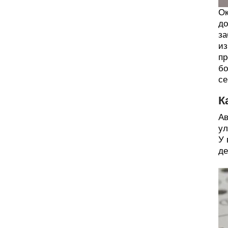
Ок
до
за
из
пр
бо
се
К
Ав
ул
У 
де