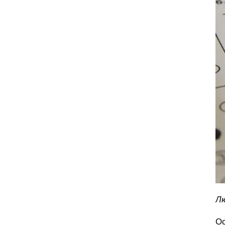
Лю
Ос