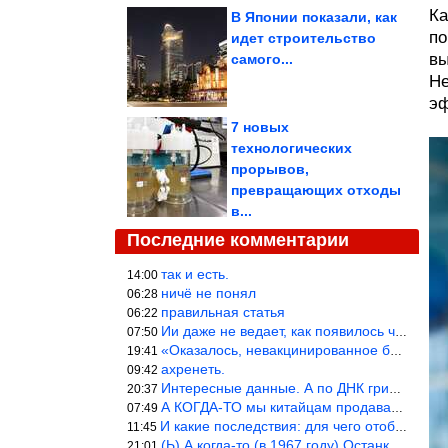
Ка
В Японии показали, как
по
идет строительство
вы
самого...
Не
эф
7 новых
технологических
прорывов,
превращающих отходы
в...
Последние комментарии
так и есть.
14:00
ничё не понял
06:28
правильная статья
06:22
Ии даже не ведает, как появилось человечество и для чего оно сущ
07:50
«Оказалось, невакцинированное большинство умирает существенно ча
19:41
ахренеть.
09:42
Интересные данные. А по ДНК грибов, бактерий имеются сведения из
20:37
А КОГДА-ТО мы китайцам продавали фуфайки.
07:49
И какие последствия: для чего отобрали? или просто похвастались.
11:45
(Ь) А когда-то (в 1967 году) Останкинская телебашня была самым в
21:01