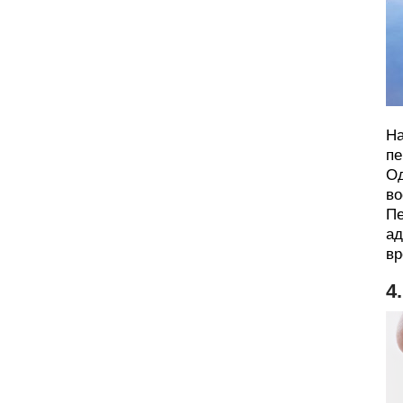
На
пе
Од
во
Пе
ад
вр
4