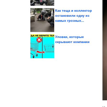
Как теща и коллектор
остановили одну из
самых грозных...
неверное решение и...
которые приняли
Забавные животные,
Уловки, которые
скрывают компании
снижают давление
продукты, которые
Повседневные