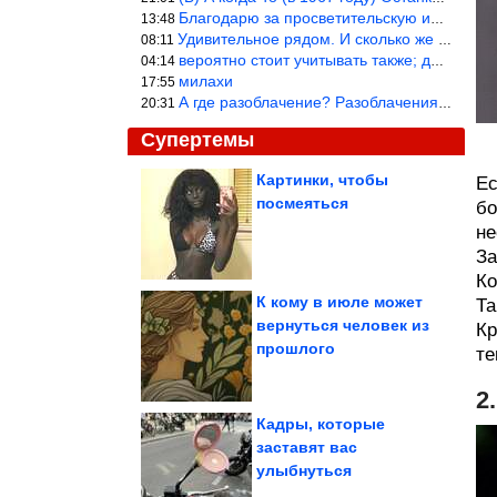
Благодарю за просветительскую информацию.
13:48
Удивительное рядом. И сколько же ещё открытий готовит Просвещень
08:11
вероятно стоит учитывать также; длительность сна сгущает кровото
04:14
милахи
17:55
А где разоблачение? Разоблачения нет — значит придётся принять к
20:31
Супертемы
Картинки, чтобы
Ес
посмеяться
бо
Запас хорошего
настроения на сегодня
не
За
Ко
К кому в июле может
Та
вернуться человек из
Кр
Почему изолента в
прошлого
СССР была синего
те
цвета
2
Кадры, которые
заставят вас
улыбнуться
Дворец Борромео — жемчужина Северной Италии