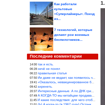
1
Как работали
культовые
«Суперлайнеры». Поезд
из...
7 технологий, которые
делают рои военных
беспилотников...
Последние комментарии
так и есть.
14:00
ничё не понял
06:28
правильная статья
06:22
Ии даже не ведает, как появилось человечество и для чего оно сущ
07:50
«Оказалось, невакцинированное большинство умирает существенно ча
19:41
ахренеть.
09:42
Интересные данные. А по ДНК грибов, бактерий имеются сведения из
20:37
А КОГДА-ТО мы китайцам продавали фуфайки.
07:49
И какие последствия: для чего отобрали? или просто похвастались.
11:45
(Ь) А когда-то (в 1967 году) Останкинская телебашня была самым в
21:01