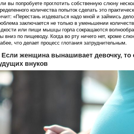
ли вы попробуете проглотить собственную слюну несколь
ределенного количества попыток сделать это практичес
ичит: «Перестань издеваться надо мной и займись дело
облема заключается не только в уменьшении количества
дкости или пищи мышцы горла сокращаются волнообразн
ы вниз по пищеводу. Когда во рту ничего нет, кроме слю
абее, что делает процесс глотания затруднительным.
. Если женщина вынашивает девочку, то
удущих внуков