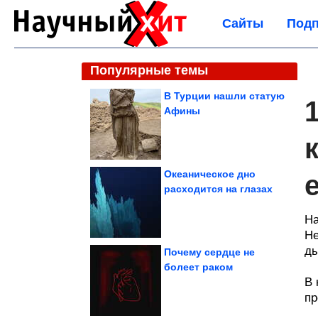
Сайты
Подп
Популярные темы
В Турции нашли статую
Афины
Океаническое дно
расходится на глазах
На
Не
ды
Почему сердце не
болеет раком
В 
пр