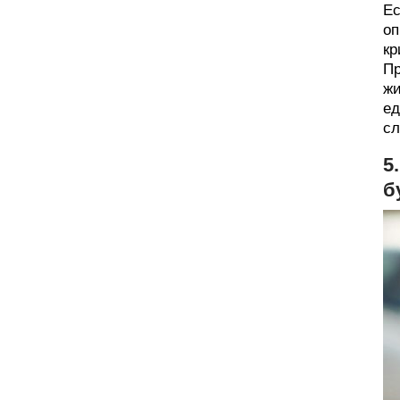
Ес
оп
кр
Пр
жи
ед
сл
5
б