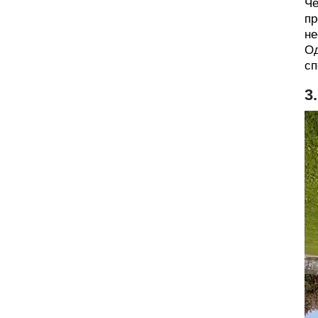
Че
пр
не
Од
сп
3