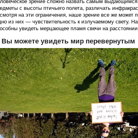
ловеческое зрение сложно назвать самым выдающимся:
едметы с высоты птичьего полета, различать инфракра
смотря на эти ограничения, наше зрение все же может
но из них — чувствительность к излучаемому свету. На
особны увидеть мерцающее пламя свечи на расстоянии 
. Вы можете увидеть мир перевернутым