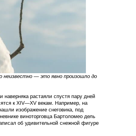
но неизвестно — это явно произошло до
и наверняка растаяли спустя пару дней
ятся к XIV—XV векам. Например, на
нашли изображение снеговика, под
дневнике виноторговца Бартоломео дель
 написал об удивительной снежной фигуре