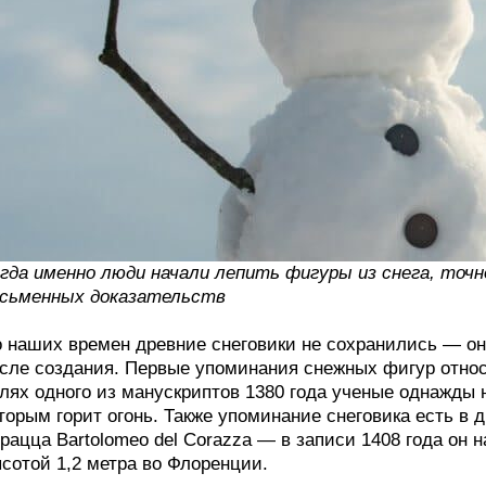
гда именно люди начали лепить фигуры из снега, точ
сьменных доказательств
 наших времен древние снеговики не сохранились — он
сле создания. Первые упоминания снежных фигур относ
лях одного из манускриптов 1380 года ученые однажды 
торым горит огонь. Также упоминание снеговика есть в 
рацца Bartolomeo del Corazza — в записи 1408 года он
сотой 1,2 метра во Флоренции.