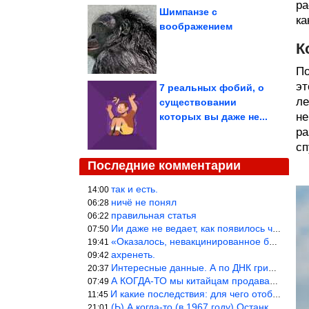
ра
Шимпанзе с
ка
воображением
К
По
эт
7 реальных фобий, о
ле
существовании
не
которых вы даже не...
ра
сп
Последние комментарии
так и есть.
14:00
ничё не понял
06:28
правильная статья
06:22
Ии даже не ведает, как появилось человечество и для чего оно сущ
07:50
«Оказалось, невакцинированное большинство умирает существенно ча
19:41
ахренеть.
09:42
Интересные данные. А по ДНК грибов, бактерий имеются сведения из
20:37
А КОГДА-ТО мы китайцам продавали фуфайки.
07:49
И какие последствия: для чего отобрали? или просто похвастались.
11:45
(Ь) А когда-то (в 1967 году) Останкинская телебашня была самым в
21:01