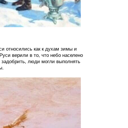
си относились как к духам зимы и
Руси верили в то, что небо населено
х задобрить, люди могли выполнять
ы.