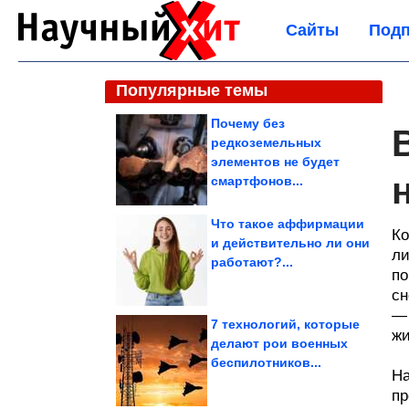
Сайты
Подп
Популярные темы
Почему без
редкоземельных
элементов не будет
смартфонов...
Что такое аффирмации
Ко
и действительно ли они
ли
работают?...
по
сн
— 
7 технологий, которые
жи
делают рои военных
беспилотников...
На
пр