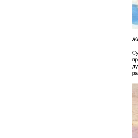
Жи
Су
пр
ду
ра