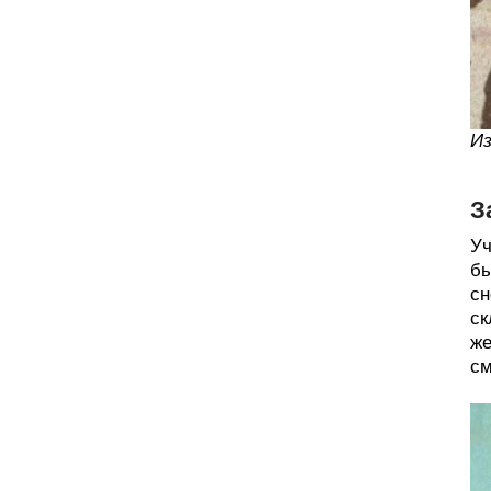
Из
З
Уч
бы
сн
ск
же
см