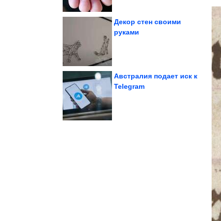
Декор стен своими
руками
людей
фотографий известных
Подборка интересных
Австралия подает иск к
Telegram
"Ералаше"
которые снимались в
Как живут актёры,