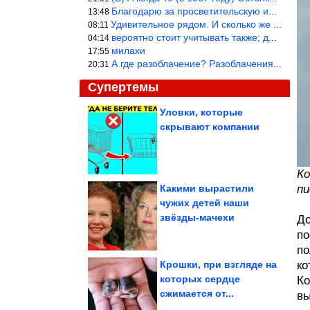
Благодарю за просветительскую информацию.
13:48
Удивительное рядом. И сколько же ещё открытий готовит Просвещень
08:11
вероятно стоит учитывать также; длительность сна сгущает кровото
04:14
милахи
17:55
А где разоблачение? Разоблачения нет — значит придётся принять к
20:31
Супертемы
Уловки, которые
скрывают компании
Сочная закуска с
чесноком и зеленью за 3
часа. Быстрые...
Ко
Какими вырастили
пи
чужих детей наши
Приколы в стиле «Когда
звёзды-мачехи
...». Суперхит!
До
по
по
Крошки, при взгляде на
ко
которых сердце
Ко
сжимается от...
вы
Картинки, чтобы посмеяться. Смотрим!