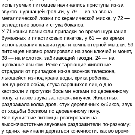
испытуемых питомцев начинались приступы из-за
звуков шуршащей фольги, у 79 — из-за звона
металлической ложки по керамической миске, у 72 —
вследствие звона и стука бокалов.
У 71 кошки возникали припадки во время шуршания
бумажных и пластиковых пакетов, у 61 — во время
использования клавиатуры и компьютерной мышки. 59
питомцев нервно реагировали на звон ключей и монет,
38 — на молоток, забивающий гвозди, 24 — на
щелканье языком. Реже стареющие животные
страдали от припадков из-за звонков телефона,
льющейся из-под крана воды, крика ребенка,
чешущихся собак, стука варящихся яиц о дно
кастрюли и прогулки босыми ногами по деревянному
полу, а также звука застежек-липучек. Животных
раздражала колка дров, стук деревянных кубиков, звук
от ходьбы босиком по деревянному полу.
Все пушистые питомцы реагировали на
высокочастотные звуковые раздражители по-разному:
у одних начинали дергаться конечности, как во время