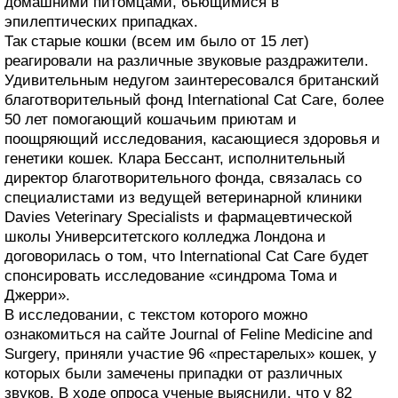
домашними питомцами, бьющимися в
эпилептических припадках.
Так старые кошки (всем им было от 15 лет)
реагировали на различные звуковые раздражители.
Удивительным недугом заинтересовался британский
благотворительный фонд International Cat Care, более
50 лет помогающий кошачьим приютам и
поощряющий исследования, касающиеся здоровья и
генетики кошек. Клара Бессант, исполнительный
директор благотворительного фонда, связалась со
специалистами из ведущей ветеринарной клиники
Davies Veterinary Specialists и фармацевтической
школы Университетского колледжа Лондона и
договорилась о том, что International Cat Care будет
спонсировать исследование «синдрома Тома и
Джерри».
В исследовании, с текстом которого можно
ознакомиться на сайте Journal of Feline Medicine and
Surgery, приняли участие 96 «престарелых» кошек, у
которых были замечены припадки от различных
звуков. В ходе опроса ученые выяснили, что у 82