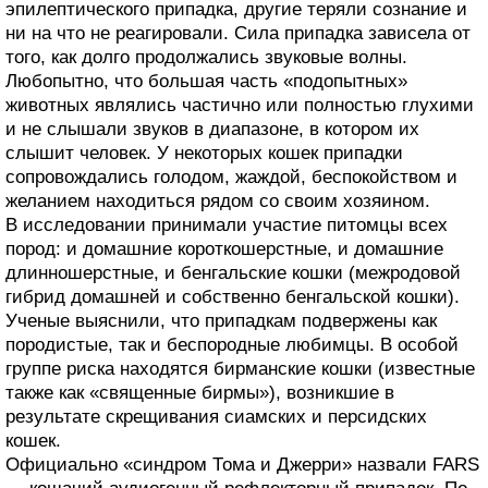
эпилептического припадка, другие теряли сознание и
ни на что не реагировали. Сила припадка зависела от
того, как долго продолжались звуковые волны.
Любопытно, что большая часть «подопытных»
животных являлись частично или полностью глухими
и не слышали звуков в диапазоне, в котором их
слышит человек. У некоторых кошек припадки
сопровождались голодом, жаждой, беспокойством и
желанием находиться рядом со своим хозяином.
В исследовании принимали участие питомцы всех
пород: и домашние короткошерстные, и домашние
длинношерстные, и бенгальские кошки (межродовой
гибрид домашней и собственно бенгальской кошки).
Ученые выяснили, что припадкам подвержены как
породистые, так и беспородные любимцы. В особой
группе риска находятся бирманские кошки (известные
также как «священные бирмы»), возникшие в
результате скрещивания сиамских и персидских
кошек.
Официально «синдром Тома и Джерри» назвали FARS