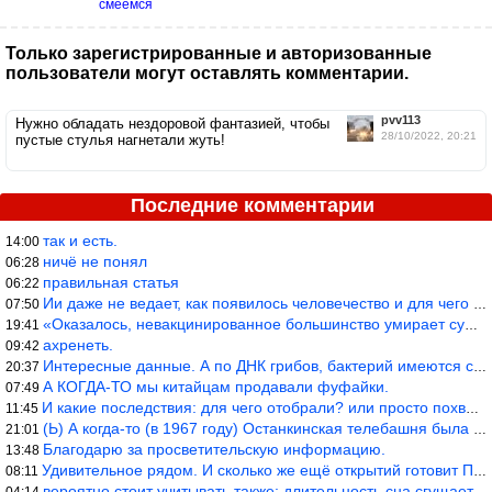
смеемся
Только зарегистрированные и авторизованные
пользователи могут оставлять комментарии.
pvv113
Нужно обладать нездоровой фантазией, чтобы
28/10/2022, 20:21
пустые стулья нагнетали жуть!
Последние комментарии
так и есть.
14:00
ничё не понял
06:28
правильная статья
06:22
Ии даже не ведает, как появилось человечество и для чего оно сущ
07:50
«Оказалось, невакцинированное большинство умирает существенно ча
19:41
ахренеть.
09:42
Интересные данные. А по ДНК грибов, бактерий имеются сведения из
20:37
А КОГДА-ТО мы китайцам продавали фуфайки.
07:49
И какие последствия: для чего отобрали? или просто похвастались.
11:45
(Ь) А когда-то (в 1967 году) Останкинская телебашня была самым в
21:01
Благодарю за просветительскую информацию.
13:48
Удивительное рядом. И сколько же ещё открытий готовит Просвещень
08:11
вероятно стоит учитывать также; длительность сна сгущает кровото
04:14