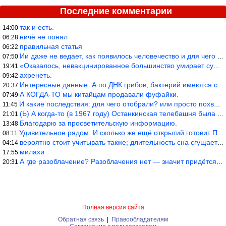
Последние комментарии
так и есть.
14:00
ничё не понял
06:28
правильная статья
06:22
Ии даже не ведает, как появилось человечество и для чего оно сущ
07:50
«Оказалось, невакцинированное большинство умирает существенно ча
19:41
ахренеть.
09:42
Интересные данные. А по ДНК грибов, бактерий имеются сведения из
20:37
А КОГДА-ТО мы китайцам продавали фуфайки.
07:49
И какие последствия: для чего отобрали? или просто похвастались.
11:45
(Ь) А когда-то (в 1967 году) Останкинская телебашня была самым в
21:01
Благодарю за просветительскую информацию.
13:48
Удивительное рядом. И сколько же ещё открытий готовит Просвещень
08:11
вероятно стоит учитывать также; длительность сна сгущает кровото
04:14
милахи
17:55
А где разоблачение? Разоблачения нет — значит придётся принять к
20:31
Полная версия сайта
Обратная связь
|
Правообладателям