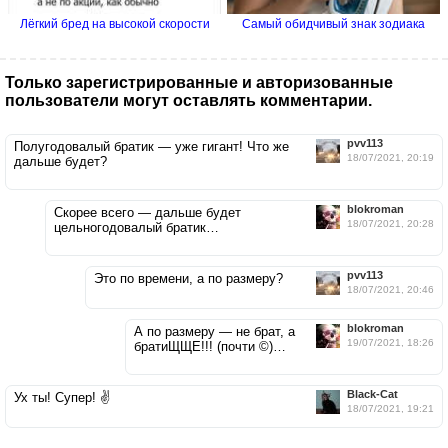
Лёгкий бред на высокой скорости
Самый обидчивый знак зодиака
Только зарегистрированные и авторизованные
пользователи могут оставлять комментарии.
pvv113
Полугодовалый братик — уже гигант! Что же
18/07/2021, 20:19
дальше будет?
blokroman
Скорее всего — дальше будет
18/07/2021, 20:28
цельногодовалый братик…
pvv113
Это по времени, а по размеру?
18/07/2021, 20:46
blokroman
А по размеру — не брат, а
19/07/2021, 18:26
братиЩЩЕ!!! (почти ©)…
Black-Cat
Ух ты! Супер! ✌
18/07/2021, 19:21