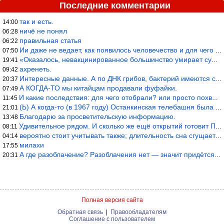
Последние комментарии
так и есть.
14:00
ничё не понял
06:28
правильная статья
06:22
Ии даже не ведает, как появилось человечество и для чего оно сущ
07:50
«Оказалось, невакцинированное большинство умирает существенно ча
19:41
ахренеть.
09:42
Интересные данные. А по ДНК грибов, бактерий имеются сведения из
20:37
А КОГДА-ТО мы китайцам продавали фуфайки.
07:49
И какие последствия: для чего отобрали? или просто похвастались.
11:45
(Ь) А когда-то (в 1967 году) Останкинская телебашня была самым в
21:01
Благодарю за просветительскую информацию.
13:48
Удивительное рядом. И сколько же ещё открытий готовит Просвещень
08:11
вероятно стоит учитывать также; длительность сна сгущает кровото
04:14
милахи
17:55
А где разоблачение? Разоблачения нет — значит придётся принять к
20:31
Полная версия сайта
Обратная связь
|
Правообладателям
Соглашение с пользователем