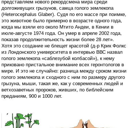
представляем нового рекордсмена мира среди
долгоживущих грызунов, самца голого землекопа
(Heterocephalus Glaber). Судя по его массе при поимке,
это животное было примерно в возрасте одного года,
когда мы взяли его около Мтито Андеи, в Кении в
июле-августе 1974 года. Он умер в апреле 2002 года,
показав продолжительность жизни более 28 лет».
Хотя это создание не блещет красотой (д-р Крик Фолкс
из Лондонского университета в интервью ВВС назвал
голого землекопа «саблезубой колбасой»), к нему
приковано пристальное внимание всех геронтологов в
мире. И это не случайно: разница между сроком жизни
голого землекопа и сходного с ним по размеру другого
грызуна, мыши, такая же, как у современных людей и
ветхозаветных пророков, живших, по библейским
преданиям, 900 и 1000 лет.