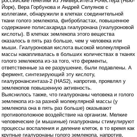
российские генетики из Университета Рочестера (Нью-
Йорк), Вера Горбунова и Андрей Селуянов с
коллегами, обнаружили в клетках соединительной
ткани голого землекопа, фибробластах, повышенное
содержание полисахарида гиалуронана (гиалуроновой
кислоты). В клетках землекопа этого вещества
оказалось в пять раз больше, чем у человека или
мыши. Гиалуроновая кислота высокой молекулярной
массы накапливалась в больших количествах в тканях
голого землекопа из-за того, что ферменты,
ответственные за ее разрушение, были подавлены. А
фермент, синтезирующий эту кислоту,
гиалуронансинтаза-2 (HAS2), напротив, проявлял у
землекопов повышенную активность.
Выяснилось также, что гиалуронаны человека и голого
землекопа из-за разной молекулярной массы (у
землекопа она в пять раз больше) оказывают
противоположное воздействие на организм. Мелкие
человеческие (и мышиные) гиалуронаны стимулируют
процессы воспаления и деление клеток, в то время как
крупные гиалуронаны голого землекопа, напротив,