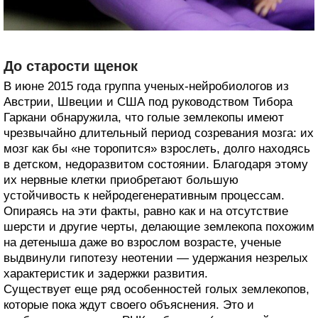
До старости щенок
В июне 2015 года группа ученых-нейробиологов из
Австрии, Швеции и США под руководством Тибора
Гаркани обнаружила, что голые землекопы имеют
чрезвычайно длительный период созревания мозга: их
мозг как бы «не торопится» взрослеть, долго находясь
в детском, недоразвитом состоянии. Благодаря этому
их нервные клетки приобретают большую
устойчивость к нейродегенеративным процессам.
Опираясь на эти факты, равно как и на отсутствие
шерсти и другие черты, делающие землекопа похожим
на детеныша даже во взрослом возрасте, ученые
выдвинули гипотезу неотении — удержания незрелых
характеристик и задержки развития.
Существует еще ряд особенностей голых землекопов,
которые пока ждут своего объяснения. Это и