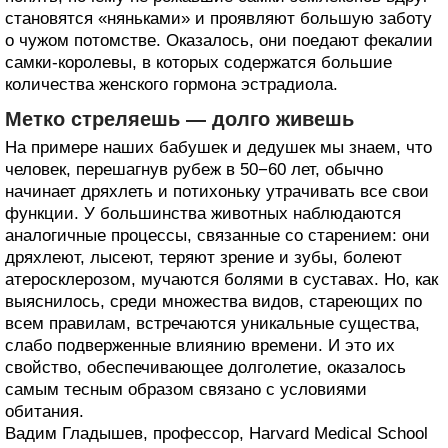
становятся «няньками» и проявляют большую заботу
о чужом потомстве. Оказалось, они поедают фекалии
самки-королевы, в которых содержатся большие
количества женского гормона эстрадиола.
Метко стреляешь — долго живешь
На примере наших бабушек и дедушек мы знаем, что
человек, перешагнув рубеж в 50−60 лет, обычно
начинает дряхлеть и потихоньку утрачивать все свои
функции. У большинства животных наблюдаются
аналогичные процессы, связанные со старением: они
дряхлеют, лысеют, теряют зрение и зубы, болеют
атеросклерозом, мучаются болями в суставах. Но, как
выяснилось, среди множества видов, стареющих по
всем правилам, встречаются уникальные существа,
слабо подверженные влиянию времени. И это их
свойство, обеспечивающее долголетие, оказалось
самым тесным образом связано с условиями
обитания.
Вадим Гладышев, профессор, Harvard Medical School