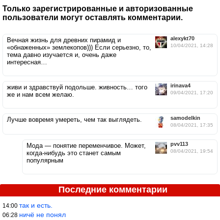
Только зарегистрированные и авторизованные
пользователи могут оставлять комментарии.
alexykt70
Вечная жизнь для древних пирамид и
10/04/2021, 14:28
«обнаженных» землекопов))) Если серьезно, то,
тема давно изучается и, очень даже
интересная…
irinava4
живи и здравствуй подольше. живность… того
09/04/2021, 17:20
же и нам всем желаю.
samodelkin
Лучше вовремя умереть, чем так выглядеть.
08/04/2021, 17:35
pvv113
Мода — понятие переменчивое. Может,
08/04/2021, 19:54
когда-нибудь это станет самым
популярным
Последние комментарии
так и есть.
14:00
ничё не понял
06:28