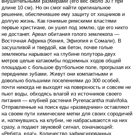
внушительными размерами (его вес около 30 г при
длине 10 см). Но он смог найти оригинальное
решение, обеспечившее ему защиту от хищников и
долгую жизнь. Как гонимые римскими властями
первые христиане, он ушел под землю, где его никто
не достанет. Ареал обитания голого землекопа —
Восточная Африка (Кения, Эфиопия и Сомали). В
засушливой и твердой, как бетон, почве голые
землекопы нарывают на глубине полутора-двух
метров целые катакомбы подземных ходов общей
площадью с большое футбольное поле, прогрызая их
передними зубами. Живут они компактными и
довольно большими поселениями до 300 особей,
почти никогда не выходят на поверхность и совсем не
пьют воды, обходясь влагой из источников своего
питания — клубней растения Pyrenacantha malvifolia.
Отправленные на поиск еды «разведчики» оставляют
на своем пути химические метки для своих сородичей
и, наткнувшись на клубни, не набрасываются на них
сразу, а подают звуковой сигнал, означающий:
«Ребята, еда!». Количество зафиксированных