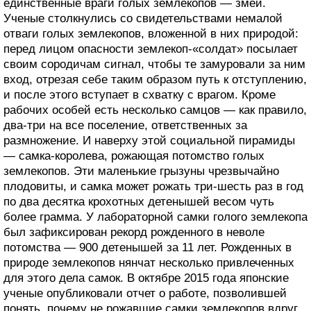
единственные враги голых землекопов — змеи.
Ученые столкнулись со свидетельствами немалой
отваги голых землекопов, вложенной в них природой:
перед лицом опасности землекоп-«солдат» посылает
своим сородичам сигнал, чтобы те замуровали за ним
вход, отрезая себе таким образом путь к отступлению,
и после этого вступает в схватку с врагом. Кроме
рабочих особей есть несколько самцов — как правило,
два-три на все поселение, ответственных за
размножение. И наверху этой социальной пирамиды
— самка-королева, рожающая потомство голых
землекопов. Эти маленькие грызуны чрезвычайно
плодовиты, и самка может рожать три-шесть раз в год
по два десятка крохотных детенышей весом чуть
более грамма. У лабораторной самки голого землекопа
был зафиксирован рекорд рожденного в неволе
потомства — 900 детенышей за 11 лет. Рожденных в
природе землекопов нянчат несколько привлеченных
для этого дела самок. В октябре 2015 года японские
ученые опубликовали отчет о работе, позволившей
понять, почему не рожавшие самки землекопов вдруг