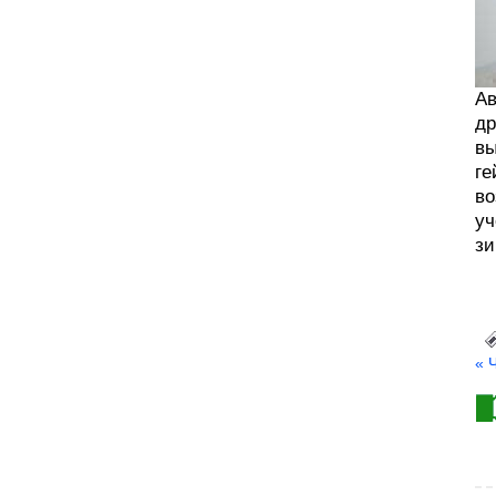
Ав
др
вы
ге
во
уч
зи
« 