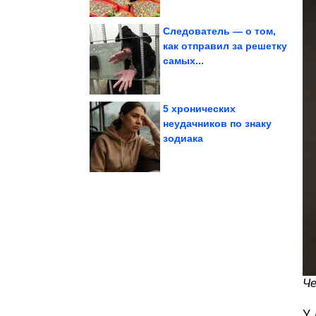
Следователь — о том,
как отправил за решетку
самых...
соцсетей
Юмор и коментарии из
5 хронических
неудачников по знаку
зодиака
убийц сердца
Назвала 5 скрытых
Одиночество и спорт.
Че
У 