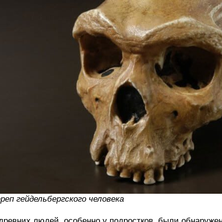
реп гейдельбергского человека
древних людей, особенно у подростков, были обнаруже