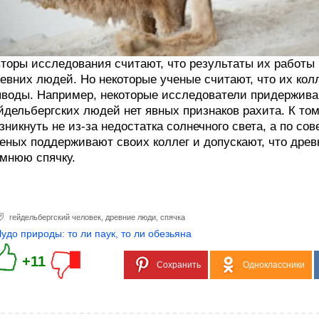
торы исследования считают, что результаты их работы 
евних людей. Но некоторые ученые считают, что их ко
воды. Например, некоторые исследователи придерживаю
йдельбергских людей нет явных признаков рахита. К то
зникнуть не из-за недостатка солнечного света, а по с
еных поддерживают своих коллег и допускают, что древ
мнюю спячку.
гейдельбергский человек
,
древние люди
,
спячка
Чудо природы: то ли паук, то ли обезьяна
+11
Сохранить
Одноклассники