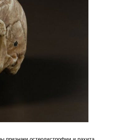
ны признаки остеодистрофии и рахита.