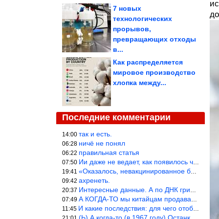
ис
7 новых
до
технологических
прорывов,
превращающих отходы
в...
Как распределяется
мировое производство
хлопка между...
Последние комментарии
так и есть.
14:00
ничё не понял
06:28
правильная статья
06:22
Ии даже не ведает, как появилось человечество и для чего оно сущ
07:50
«Оказалось, невакцинированное большинство умирает существенно ча
19:41
ахренеть.
09:42
Интересные данные. А по ДНК грибов, бактерий имеются сведения из
20:37
А КОГДА-ТО мы китайцам продавали фуфайки.
07:49
И какие последствия: для чего отобрали? или просто похвастались.
11:45
(Ь) А когда-то (в 1967 году) Останкинская телебашня была самым в
21:01