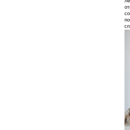
ле
от
со
по
сп