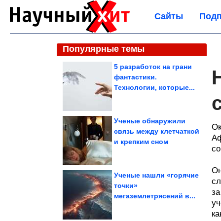
Сайты
Подп
Популярные темы
5 разработок на грани
фантастики.
Технологии, которые...
Ученые обнаружили
Ок
связь между клетчаткой
Аф
и крепким сном
со
Он
Ученые нашли «горячие
сл
точки»
за
мегаземлетрясений в...
уч
ка