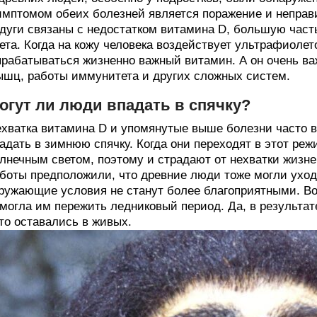
мптомом обеих болезней является поражение и неправи
дуги связаны с недостатком витамина D, большую часть
ета. Когда на кожу человека воздействует ультрафиолет
рабатываться жизненно важный витамин. А он очень важ
шц, работы иммунитета и других сложных систем.
огут ли люди впадать в спячку?
хватка витамина D и упомянутые выше болезни часто в
адать в зимнюю спячку. Когда они переходят в этот реж
лнечным светом, поэтому и страдают от нехватки жизн
боты предположили, что древние люди тоже могли уходи
ружающие условия не станут более благоприятными. Во
могла им пережить ледниковый период. Да, в результате
то оставались в живых.