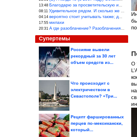
Благодарю за просветительскую информацию.
13:48
Удивительное рядом. И сколько же ещё открытий готовит Просвещень
08:11
Ин
вероятно стоит учитывать также; длительность сна сгущает кровото
04:14
бы
милахи
17:55
по
А где разоблачение? Разоблачения нет — значит придётся принять к
20:31
Супертемы
Россияне вывели
П
рекордный за 30 лет
Актёры, которые
заплатили за своих
объем средств из...
О 
персонажей слишком...
L’
ко
Что происходит с
вы
электричеством в
на
На столе за 15 минут.
Севастополе? «Три...
Ленивая закрытая
св
пицца из лаваша...
ин
Рецепт фаршированных
перцев по-мексикански,
который...