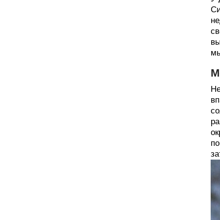
Си
не
св
вы
мы
М
Не
вп
со
ра
ок
по
за