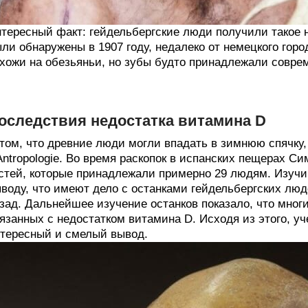
тересный факт: гейдельбергские люди получили такое н
ли обнаружены в 1907 году, недалеко от немецкого гор
хожи на обезьяньи, но зубы будто принадлежали совр
оследствия недостатка витамина D
том, что древние люди могли впадать в зимнюю спячку,
Antropologie. Во время раскопок в испанских пещерах С
стей, которые принадлежали примерно 29 людям. Изучи
воду, что имеют дело с останками гейдельбергских люд
зад. Дальнейшее изучение останков показало, что многи
язанных с недостатком витамина D. Исходя из этого, у
тересный и смелый вывод.