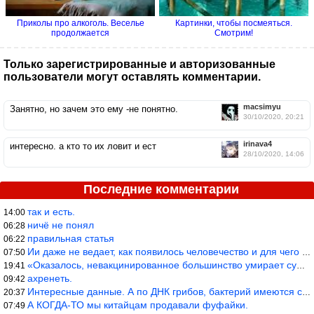
Приколы про алкоголь. Веселье
Картинки, чтобы посмеяться.
продолжается
Смотрим!
Только зарегистрированные и авторизованные
пользователи могут оставлять комментарии.
macsimyu
Занятно, но зачем это ему -не понятно.
30/10/2020, 20:21
irinava4
интересно. а кто то их ловит и ест
28/10/2020, 14:06
Последние комментарии
так и есть.
14:00
ничё не понял
06:28
правильная статья
06:22
Ии даже не ведает, как появилось человечество и для чего оно сущ
07:50
«Оказалось, невакцинированное большинство умирает существенно ча
19:41
ахренеть.
09:42
Интересные данные. А по ДНК грибов, бактерий имеются сведения из
20:37
А КОГДА-ТО мы китайцам продавали фуфайки.
07:49