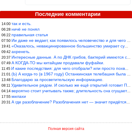
Последние комментарии
так и есть.
14:00
ничё не понял
06:28
правильная статья
06:22
Ии даже не ведает, как появилось человечество и для чего оно сущ
07:50
«Оказалось, невакцинированное большинство умирает существенно ча
19:41
ахренеть.
09:42
Интересные данные. А по ДНК грибов, бактерий имеются сведения из
20:37
А КОГДА-ТО мы китайцам продавали фуфайки.
07:49
И какие последствия: для чего отобрали? или просто похвастались.
11:45
(Ь) А когда-то (в 1967 году) Останкинская телебашня была самым в
21:01
Благодарю за просветительскую информацию.
13:48
Удивительное рядом. И сколько же ещё открытий готовит Просвещень
08:11
вероятно стоит учитывать также; длительность сна сгущает кровото
04:14
милахи
17:55
А где разоблачение? Разоблачения нет — значит придётся принять к
20:31
Полная версия сайта