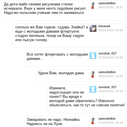
samodelkin
Да дети майя своими рисунками стенки
26/10/2020, 16:12
исчеркали. Внук у меня нечто подобное рисует.
Надо-же польским учёным чем-то заниматься.
irinava4
сколько же Вам годков. сударь Знайка? а
26/10/2020, 20:58
еще с молодыми дамами флиртуете.
стыдно батенька. позор на Вашу седую
или лысую голову.
sunduk_017
Все хотят флиртовать с молодыми
27/10/2020, 19:59
дамами…
samodelkin
Удачи Вам, молодая дама.
29/10/2020, 16:03
sunduk_017
Извините,
29/10/2020, 20:18
недослышал или не
понял? Вы вроде к
молодой даме обратились? Извольте
объясниться, как-то тут не совсем понятно!
samodelkin
Завидовать не надо. Незнайка.
27/10/2020, 16:39
Надеюсь не на Луне.