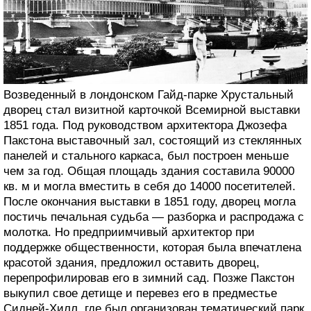
Возведенный в лондонском Гайд-парке Хрустальный
дворец стал визитной карточкой Всемирной выставки
1851 года. Под руководством архитектора Джозефа
Пакстона выставочный зал, состоящий из стеклянных
панелей и стального каркаса, был построен меньше
чем за год. Общая площадь здания составила 90000
кв. м и могла вместить в себя до 14000 посетителей.
После окончания выставки в 1851 году, дворец могла
постичь печальная судьба — разборка и распродажа с
молотка. Но предприимчивый архитектор при
поддержке общественности, которая была впечатлена
красотой здания, предложил оставить дворец,
перепрофилировав его в зимний сад. Позже Пакстон
выкупил свое детище и перевез его в предместье
Сидней-Хилл, где был организован тематический парк.