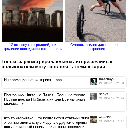
12 исчезнувших религий, чьи
Смешные видео для хорошего
традиции неожиданно сохранились
настроения
Только зарегистрированные и авторизованные
пользователи могут оставлять комментарии.
macsimyu
Информационная истерика… ррр
21/10/2019, 21:58
sebyx
Полковнику Никто Не Пишет «Большие города
21/10/2019, 21:16
Пустые поезда Ни берега ни дна Все начинать
сначала...»
aloiz999
что то непонятно… то появляются статейки типа
21/10/2019, 17:12
этой про аномальную жару… с другой стороны
про ледниковый период… и авторы передач и