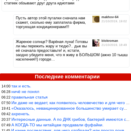
статеек обзывают друг друга идиотами
makhov-64
Пусть автор этой пугалки сначала нам
21/10/2019, 19:02
скажет, сколько ему заплатила фирма,
торгующая кондиционерами!!!
blokroman
Жареное солнце? Варёная луна! Готовы
21/10/2019, 18:49
ли мы пережить жару и тюдю?.. дык вы
её сначала предоставьте! и, кстати,
заодно убедите меня, что я живу в БОЛЬШОМ (ажно 10 тышш
населения!!) городе…
Последние комментарии
так и есть.
14:00
ничё не понял
06:28
правильная статья
06:22
Ии даже не ведает, как появилось человечество и для чего оно сущ
07:50
«Оказалось, невакцинированное большинство умирает существенно ча
19:41
ахренеть.
09:42
Интересные данные. А по ДНК грибов, бактерий имеются сведения из
20:37
А КОГДА-ТО мы китайцам продавали фуфайки.
07:49
И какие последствия: для чего отобрали? или просто похвастались.
11:45