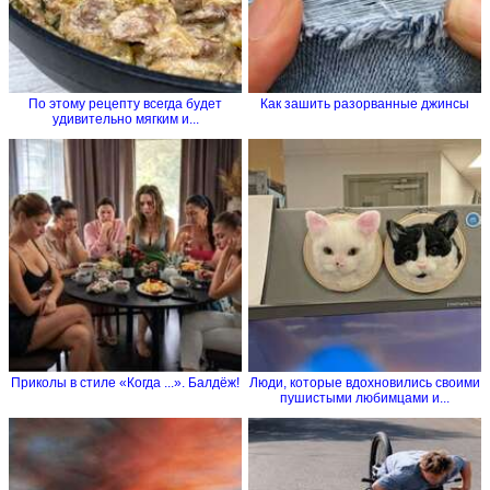
По этому рецепту всегда будет
Как зашить разорванные джинсы
удивительно мягким и...
Приколы в стиле «Когда ...». Балдёж!
Люди, которые вдохновились своими
пушистыми любимцами и...