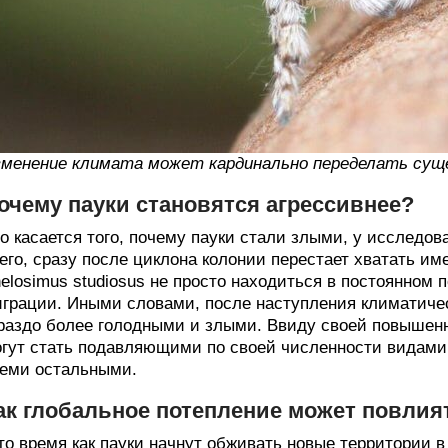
менение климата может кардинально переделать су
очему пауки становятся агрессивнее?
о касается того, почему пауки стали злыми, у исследов
его, сразу после циклона колонии перестает хватать и
elosimus studiosus не просто находиться в постоянном 
грации. Иными словами, после наступления климатичес
раздо более голодными и злыми. Ввиду своей повышенн
гут стать подавляющими по своей численности видами 
еми остальными.
ак глобальное потепление может повлия
то время как пауки начнут обживать новые территории в