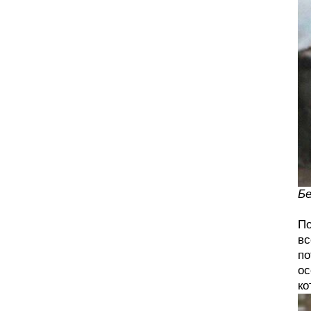
Бе
По
вс
по
ос
ко