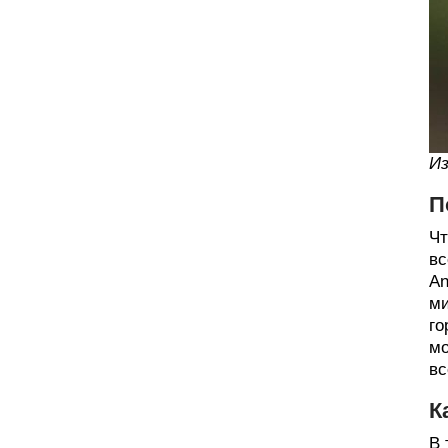
Из
П
Чт
вс
An
ми
го
мо
вс
К
В 