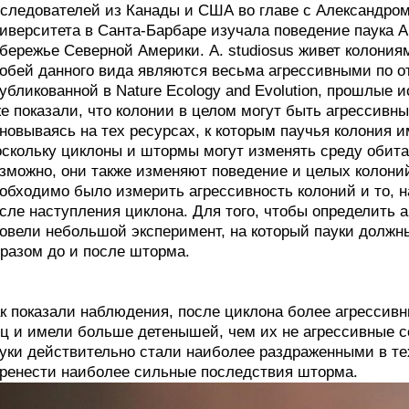
следователей из Канады и США во главе с Александро
иверситета в Санта-Барбаре изучала поведение паука A
бережье Северной Америки. A. studiosus живет колония
обей данного вида являются весьма агрессивными по от
убликованной в Nature Ecology and Evolution, прошлые 
е показали, что колонии в целом могут быть агрессив
новываясь на тех ресурсах, к которым паучья колония и
скольку циклоны и штормы могут изменять среду обита
зможно, они также изменяют поведение и целых колони
обходимо было измерить агрессивность колоний и то, н
сле наступления циклона. Для того, чтобы определить 
овели небольшой эксперимент, на который пауки должн
разом до и после шторма.
к показали наблюдения, после циклона более агрессив
ц и имели больше детенышей, чем их не агрессивные со
уки действительно стали наиболее раздраженными в те
ренести наиболее сильные последствия шторма.