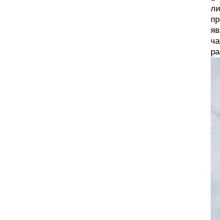
ли
пр
яв
ча
ра