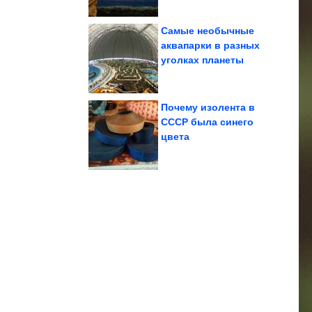
Самые необычные
аквапарки в разных
уголках планеты
жизни
путешествия как стиль
фотография и
Нейт Люббе:
Почему изолента в
СССР была синего
цвета
которые приводят в...
шедевров планеты,
8 архитектурных