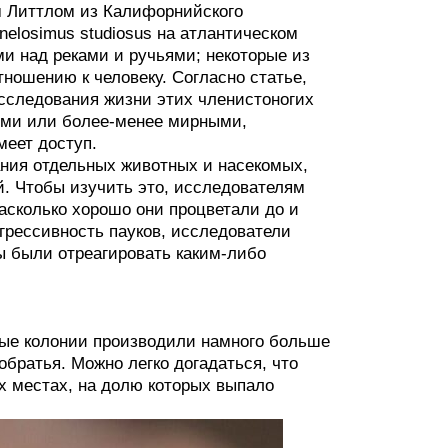
м Литтлом из Калифорнийского
nelosimus studiosus на атлантическом
ми над реками и ручьями; некоторые из
ношению к человеку. Согласно статье,
исследования жизни этих членистоногих
ными или более-менее мирными,
меет доступ.
ния отдельных животных и насекомых,
й. Чтобы изучить это, исследователям
асколько хорошо они процветали до и
агрессивность пауков, исследователи
ы были отреагировать каким-либо
ные колонии производили намного больше
братья. Можно легко догадаться, что
х местах, на долю которых выпало