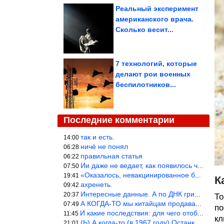
Реальный эксперимент
американского врача.
Сколько весит...
7 технологий, которые
делают рои военных
беспилотников...
Последние комментарии
так и есть.
14:00
ничё не понял
06:28
правильная статья
06:22
Ии даже не ведает, как появилось человечество и для чего оно сущ
07:50
«Оказалось, невакцинированное большинство умирает существенно ча
19:41
К
ахренеть.
09:42
Интересные данные. А по ДНК грибов, бактерий имеются сведения из
20:37
То
А КОГДА-ТО мы китайцам продавали фуфайки.
07:49
по
И какие последствия: для чего отобрали? или просто похвастались.
11:45
кл
(Ь) А когда-то (в 1967 году) Останкинская телебашня была самым в
21:01