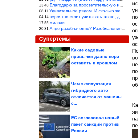
ис
Благодарю за просветительскую информацию.
13:48
ун
Удивительное рядом. И сколько же ещё открытий готовит Просвещень
08:11
вероятно стоит учитывать также; длительность сна сгущает кровото
по
04:14
милахи
17:55
ос
А где разоблачение? Разоблачения нет — значит придётся принять к
20:31
оп
уж
Супертемы
ос
Какие садовые
По
привычки давно пора
во
Что делать, если вы
устали экономить, а
оставить в прошлом
не
надо
по
пр
Чем эксплуатация
об
гибридного авто
Как украсить крыльцо
отличается от машины
частного дома
с...
Ка
яи
ЕС согласовал новый
па
пакет санкций против
пе
России
Демократы в США выступили против новых санкций в...