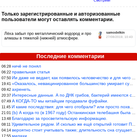
Смотрим!
Только зарегистрированные и авторизованные
пользователи могут оставлять комментарии.
samodelkin
Лёха забыл про металлический водород и про
27/08/2019, 10:43
алмазы в тяжелой (нижней) атмосфере.
Последние комментарии
ничё не понял
06:28
правильная статья
06:22
Ии даже не ведает, как появилось человечество и для чего оно сущ
07:50
«Оказалось, невакцинированное большинство умирает существенно ча
19:41
ахренеть.
09:42
Интересные данные. А по ДНК грибов, бактерий имеются сведения из
20:37
А КОГДА-ТО мы китайцам продавали фуфайки.
07:49
И какие последствия: для чего отобрали? или просто похвастались.
11:45
(Ь) А когда-то (в 1967 году) Останкинская телебашня была самым в
21:01
Благодарю за просветительскую информацию.
13:48
Удивительное рядом. И сколько же ещё открытий готовит Просвещень
08:11
вероятно стоит учитывать также; длительность сна сгущает кровото
04:14
милахи
17:55