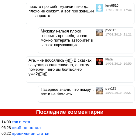
knv0510
просто про себя мужики никогда
17/03/2019, 17:44
плохо не скажут. а вот про женщин
— запросто.
pvv113
Мужику нельзя плохо
17/03/2019, 21:21
говорить про себя, иначе
можно потерять авторитет в
глазах окружающих
Nata
Ага, «не побоялись»))))) В сказках
14/03/2019, 19:50
завуалировали сначала, а потом…
померли, чего им бояться-то
уже?))))))))
pvv113
Наверное знали, что помрут,
14/03/2019, 20:27
вот и не боялись
Последние комментарии
так и есть.
14:00
ничё не понял
06:28
правильная статья
06:22