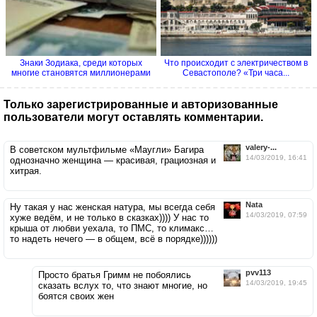
Знаки Зодиака, среди которых
Что происходит с электричеством в
многие становятся миллионерами
Севастополе? «Три часа...
Только зарегистрированные и авторизованные
пользователи могут оставлять комментарии.
valery-...
В советском мультфильме «Маугли» Багира
14/03/2019, 16:41
однозначно женщина — красивая, грациозная и
хитрая.
Nata
Ну такая у нас женская натура, мы всегда себя
14/03/2019, 07:59
хуже ведём, и не только в сказках)))) У нас то
крыша от любви уехала, то ПМС, то климакс…
то надеть нечего — в общем, всё в порядке))))))
pvv113
Просто братья Гримм не побоялись
14/03/2019, 19:45
сказать вслух то, что знают многие, но
боятся своих жен