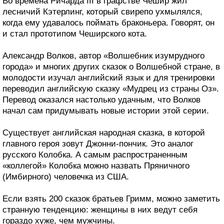
Во времена Ричарда III в графстве Чешир жил
лесничий Кэтерлинг, который свирепо ухмылялся,
когда ему удавалось поймать браконьера. Говорят, он
и стал прототипом Чеширского кота.
Александр Волков, автор «Волшебник изумрудного
города» и многих других сказок о Волшебной стране, в
молодости изучал английский язык и для тренировки
переводил английскую сказку «Мудрец из страны Оз».
Перевод оказался настолько удачным, что Волков
начал сам придумывать новые истории этой серии.
Существует английская народная сказка, в которой
главного героя зовут Джонни-пончик. Это аналог
русского Колобка. А самым распространенным
«коллегой» Колобка можно назвать Пряничного
(Имбирного) человечка из США.
Если взять 200 сказок братьев Гримм, можно заметить
странную тенденцию: женщины в них ведут себя
гораздо хуже, чем мужчины.