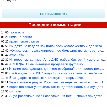
Бродского.
Ещё комментарии ↓
Последние комментарии
так и есть.
14:00
ничё не понял
06:28
правильная статья
06:22
Ии даже не ведает, как появилось человечество и для чего оно сущ
07:50
«Оказалось, невакцинированное большинство умирает существенно ча
19:41
ахренеть.
09:42
Интересные данные. А по ДНК грибов, бактерий имеются сведения из
20:37
А КОГДА-ТО мы китайцам продавали фуфайки.
07:49
И какие последствия: для чего отобрали? или просто похвастались.
11:45
(Ь) А когда-то (в 1967 году) Останкинская телебашня была самым в
21:01
Благодарю за просветительскую информацию.
13:48
Удивительное рядом. И сколько же ещё открытий готовит Просвещень
08:11
вероятно стоит учитывать также; длительность сна сгущает кровото
04:14
милахи
17:55
А где разоблачение? Разоблачения нет — значит придётся принять к
20:31