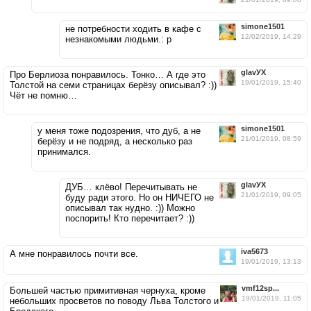
simone1501
не потребности ходить в кафе с
12/02/2019, 14:29
незнакомыми людьми.: р
glavУХ
Про Берлиоза понравилось. Тонко… А где это
19/01/2019, 15:40
Толстой на семи страницах берёзу описывал? :))
Чёт не помню…
simone1501
у меня тоже подозрения, что дуб, а не
21/01/2019, 08:59
берёзу и не подряд, а несколько раз
принимался.
glavУХ
ДУБ… клёво! Перечитывать не
21/01/2019, 09:05
буду ради этого. Но он НИЧЕГО не
описывал так нудно. :)) Можно
поспорить! Кто перечитает? :))
iva5673
А мне понравилось почти все.
19/01/2019, 13:13
vmf12sp...
Большей частью примитивная чернуха, кроме
19/01/2019, 11:05
небольших просветов по поводу Льва Толстого и