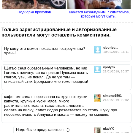
Подборка приколов
Кажется безобидным. 7 симптомов,
которые могут быть...
Только зарегистрированные и авторизованные
пользователи могут оставлять комментарии.
gboriso...
Ну кому это может показаться остроумным? —
10/02/2019, 14:11
хрень!
vpolyak...
Щитаю себя образованным человеком, но как
21/01/2019, 16:57
Гоголь откликнулся на призыв Пушкина юзать
глагол, увы, не понял. Да чо уж там —
описанный стих Бродского мне тоже неведом!
simone1501
кафе, ем салат: порезанная на крупные куски
21/01/2019, 09:02
капуста, крупные куски мяса, много
растительного масла. накалываю элементы
салата на вилку, салат бодро разлетается по столу. шучу про
несовместимость Аннушки и масла — никому не смешно.
glavУХ
Надо было представиться. :))
21/01/2019, 09:08