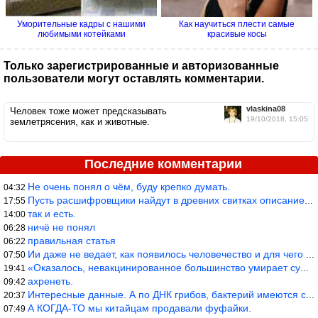
Уморительные кадры с нашими
Как научиться плести самые
любимыми котейками
красивые косы
Только зарегистрированные и авторизованные
пользователи могут оставлять комментарии.
vlaskina08
Человек тоже может предсказывать
19/10/2018, 15:05
землетрясения, как и животные.
Последние комментарии
Не очень понял о чём, буду крепко думать.
04:32
Пусть расшифровщики найдут в древних свитках описание классифика
17:55
так и есть.
14:00
ничё не понял
06:28
правильная статья
06:22
Ии даже не ведает, как появилось человечество и для чего оно сущ
07:50
«Оказалось, невакцинированное большинство умирает существенно ча
19:41
ахренеть.
09:42
Интересные данные. А по ДНК грибов, бактерий имеются сведения из
20:37
А КОГДА-ТО мы китайцам продавали фуфайки.
07:49