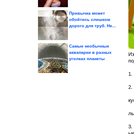
Привычка может
обойтись слишком
дорого для труб. Не...
лишнее на животе и...
помогает убрать
Этот вкусный салат
Самые необычные
аквапарки в разных
Из
уголках планеты
поверить!
по
90-х. Невозможно
Потрясающие кадры из
1.
2.
ку
лы
3.
ые