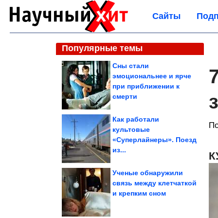
Сайты
Подп
Популярные темы
Сны стали
эмоциональнее и ярче
при приближении к
смерти
Как работали
По
культовые
«Суперлайнеры». Поезд
из...
К
Ученые обнаружили
связь между клетчаткой
и крепким сном