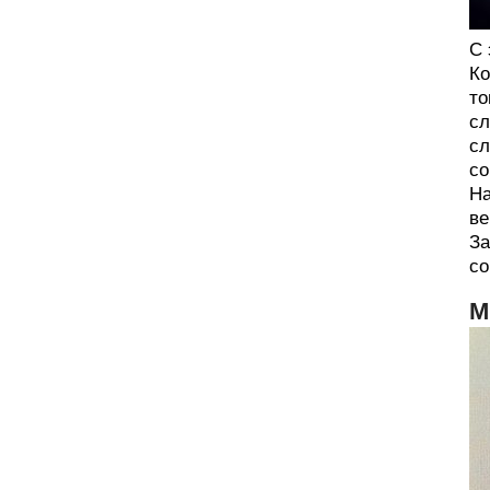
С 
Ко
то
сл
сл
со
На
ве
За
со
М