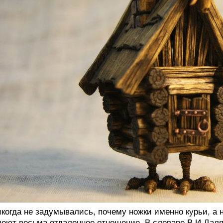
когда не задумывались, почему ножки именно курьи, а н
еют весьма отдаленное отношение. В словаре В.И.Даля 