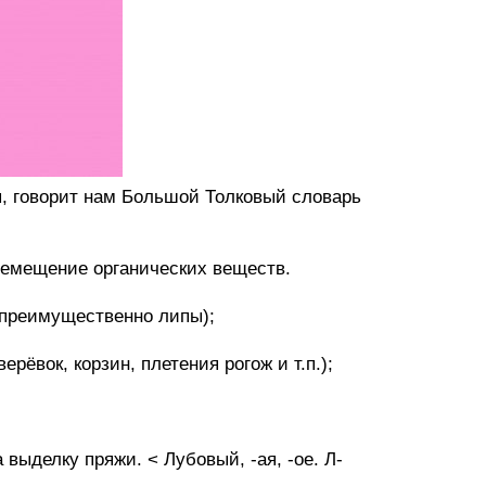
ия, говорит нам Большой Толковый словарь
еремещение органических веществ.
(преимущественно липы);
ерёвок, корзин, плетения рогож и т.п.);
а выделку пряжи. < Лубовый, -ая, -ое. Л-