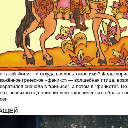
о такой Финист и откуда взялось такое имя? Фольклори
кажённое греческое «феникс» — волшебная птица, возр
евратился сначала в “финисе”, а потом в “финиста”. Но
его, возникло под влиянием метафорического образа со
сен.
АЩЕЙ