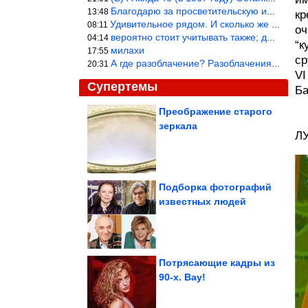
Благодарю за просветительскую информацию.
13:48
кр
Удивительное рядом. И сколько же ещё открытий готовит Просвещень
08:11
оч
вероятно стоит учитывать также; длительность сна сгущает кровото
04:14
“к
милахи
17:55
ср
А где разоблачение? Разоблачения нет — значит придётся принять к
20:31
VI
Супертемы
Ба
Преображение старого
зеркала
Все приколы Августа
Л
Подборка фотографий
известных людей
Почему «хорошие» дети
вырастают в
неуверенных
взрослых....
Потрясающие кадры из
90-х. Вау!
Как вычислить деменцию за 10 лет до ее начала?