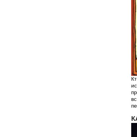
Кт
ис
пр
вс
пе
К