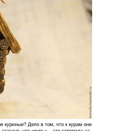
е куриные? Дело в том, что к курам они
сказано, что «куръ» – это стропила на