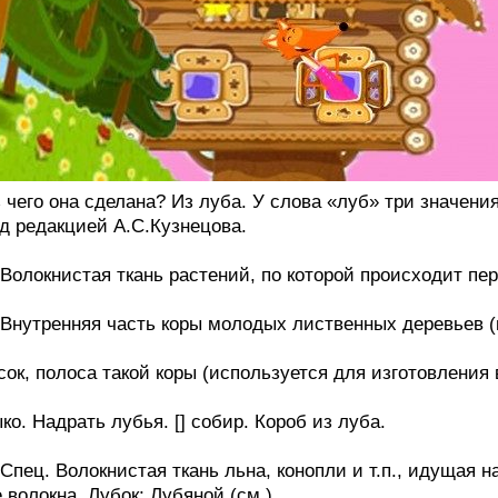
 чего она сделана? Из луба. У слова «луб» три значен
д редакцией А.С.Кузнецова.
 Волокнистая ткань растений, по которой происходит п
 Внутренняя часть коры молодых лиственных деревьев 
сок, полоса такой коры (используется для изготовления в
ко. Надрать лубья. [] собир. Короб из луба.
 Спец. Волокнистая ткань льна, конопли и т.п., идущая н
 волокна. Лубок; Лубяной (см.).