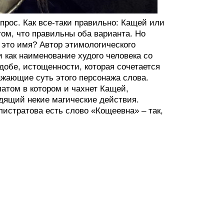
прос. Как все-таки правильно: Кащей или
том, что правильны оба варианта. Но
о это имя? Автор этимологического
 как наименование худого человека со
удобе, истощенности, которая сочетается
ажающие суть этого персонажа слова.
латом в котором и чахнет Кащей,
одящий некие магические действия.
листратова есть слово «Кощеевна» – так,