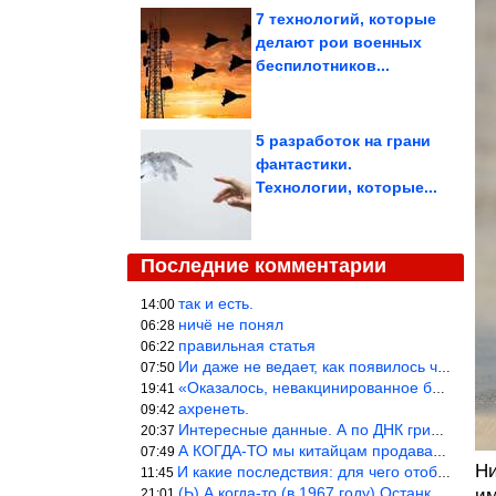
7 технологий, которые
делают рои военных
беспилотников...
5 разработок на грани
фантастики.
Технологии, которые...
Последние комментарии
так и есть.
14:00
ничё не понял
06:28
правильная статья
06:22
Ии даже не ведает, как появилось человечество и для чего оно сущ
07:50
«Оказалось, невакцинированное большинство умирает существенно ча
19:41
ахренеть.
09:42
Интересные данные. А по ДНК грибов, бактерий имеются сведения из
20:37
А КОГДА-ТО мы китайцам продавали фуфайки.
07:49
Ни
И какие последствия: для чего отобрали? или просто похвастались.
11:45
(Ь) А когда-то (в 1967 году) Останкинская телебашня была самым в
им
21:01