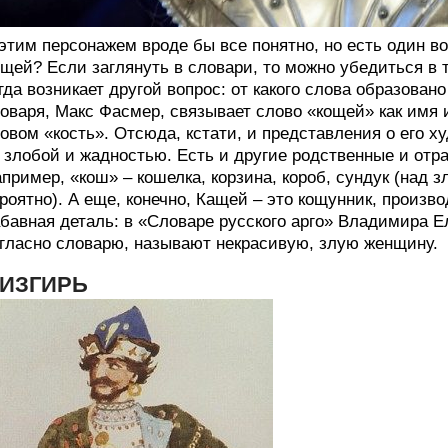
этим персонажем вроде бы все понятно, но есть один во
щей? Если заглянуть в словари, то можно убедиться в 
гда возникает другой вопрос: от какого слова образован
оваря, Макс Фасмер, связывает слово «кощей» как имя и
овом «кость». Отсюда, кстати, и представления о его х
 злобой и жадностью. Есть и другие родственные и отр
пример, «кош» – кошелка, корзина, короб, сундук (над з
роятно). А еще, конечно, Кащей – это кощунник, произв
бавная деталь: в «Словаре русского арго» Владимира Е
гласно словарю, называют некрасивую, злую женщину.
ИЗГИРЬ