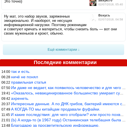
alexykt70
Это точно)
02/07/2018, 05:40
Вохусъ
Ну мат, это набор звуков, заряженных
02/07/2018, 04:58
эмоционально. И наоборот, не несущих
информационной нагрузки. Поэтому роженицам
и советуют кричать и материться, чтобы снизить боль — вот они
своих муженьков и кроют, обычно.
Ещё комментарии ↓
Последние комментарии
так и есть.
14:00
ничё не понял
06:28
правильная статья
06:22
Ии даже не ведает, как появилось человечество и для чего оно сущ
07:50
«Оказалось, невакцинированное большинство умирает существенно ча
19:41
ахренеть.
09:42
Интересные данные. А по ДНК грибов, бактерий имеются сведения из
20:37
А КОГДА-ТО мы китайцам продавали фуфайки.
07:49
И какие последствия: для чего отобрали? или просто похвастались.
11:45
(Ь) А когда-то (в 1967 году) Останкинская телебашня была самым в
21:01
Благодарю за просветительскую информацию.
13:48