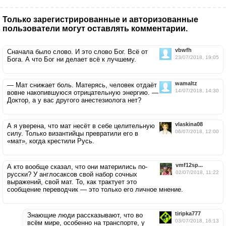
Только зарегистрированные и авторизованные
пользователи могут оставлять комментарии.
vbwfh
Сначала было слово. И это слово Бог. Всё от
23/07/2018, 19:05
Бога. А что Бог ни делает всё к лучшему.
wamaltz
— Мат снижает боль. Матерясь, человек отдаёт
14/07/2018, 14:30
вовне накопившуюся отрицательную энергию. —
Доктор, а у вас другого анестезиолога нет?
vlaskina08
А я уверена, что мат несёт в себе целительную
06/07/2018, 12:00
силу. Только византийцы превратили его в
«мат», когда крестили Русь.
vmf12sp...
А кто вообще сказал, что они матерились по-
02/07/2018, 11:22
русски? У англосаксов свой набор сочных
выражений, свой мат. То, как трактует это
сообщение переводчик — это только его личное мнение.
tiripka777
Знающие люди рассказывают, что во
03/07/2018, 16:13
всём мире, особенно на транспорте, у