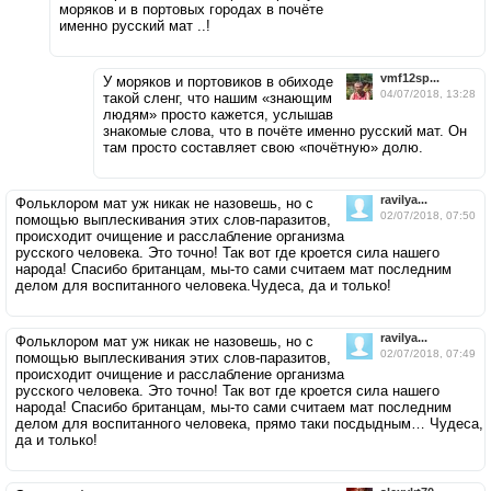
моряков и в портовых городах в почёте
именно русский мат ..!
vmf12sp...
У моряков и портовиков в обиходе
04/07/2018, 13:28
такой сленг, что нашим «знающим
людям» просто кажется, услышав
знакомые слова, что в почёте именно русский мат. Он
там просто составляет свою «почётную» долю.
ravilya...
Фольклором мат уж никак не назовешь, но с
02/07/2018, 07:50
помощью выплескивания этих слов-паразитов,
происходит очищение и расслабление организма
русского человека. Это точно! Так вот где кроется сила нашего
народа! Спасибо британцам, мы-то сами считаем мат последним
делом для воспитанного человека.Чудеса, да и только!
ravilya...
Фольклором мат уж никак не назовешь, но с
02/07/2018, 07:49
помощью выплескивания этих слов-паразитов,
происходит очищение и расслабление организма
русского человека. Это точно! Так вот где кроется сила нашего
народа! Спасибо британцам, мы-то сами считаем мат последним
делом для воспитанного человека, прямо таки посдыдным… Чудеса,
да и только!