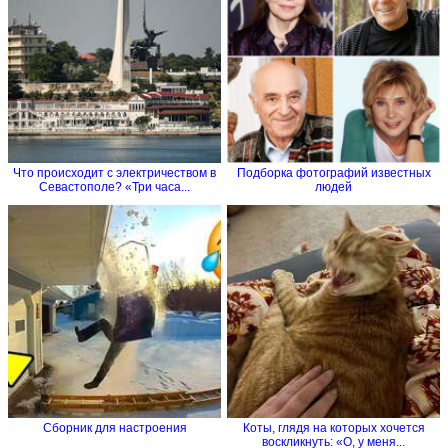
Что происходит с электричеством в
Подборка фотографий известных
Севастополе? «Три часа...
людей
Сборник для настроения
Коты, глядя на которых хочется
воскликнуть: «О, у меня...