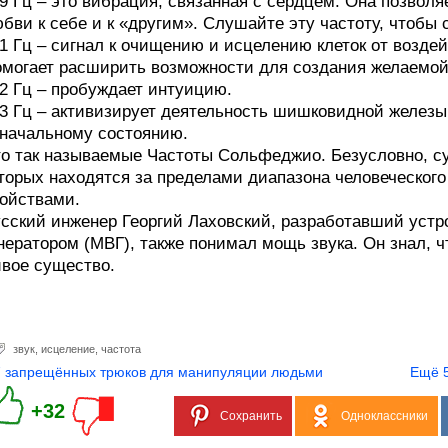
9 Гц – это вибрация, связанная с сердцем. Она позвол
бви к себе и к «другим». Слушайте эту частоту, чтобы
1 Гц – сигнал к очищению и исцелению клеток от возде
могает расширить возможности для создания желаемой
2 Гц – пробуждает интуицию.
3 Гц – активизирует деятельность шишковидной железы
начальному состоянию.
о так называемые Частоты Сольфеджио. Безусловно, су
торых находятся за пределами диапазона человеческог
ойствами.
сский инженер Георгий Лаховский, разработавший устр
нератором (МВГ), также понимал мощь звука. Он знал, 
вое существо.
звук
,
исцеление
,
частота
7 запрещённых трюков для манипуляции людьми
Ещё 5
+32
Сохранить
Одноклассники