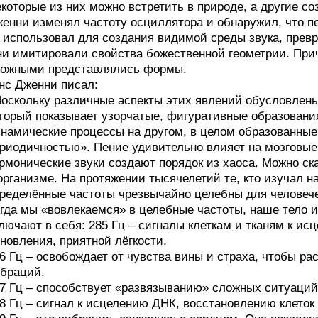
которые из них можно встретить в природе, а другие с
енни изменял частоту осциллятора и обнаружил, что пе
 использовал для создания видимой среды звука, прев
и имитировали свойства божественной геометрии. При
ожными представлялись формы.
нс Дженни писал:
оскольку различные аспекты этих явлений обусловлены
торый показывает узорчатые, фигуративные образования
намические процессы на другом, в целом образованны
риодичностью». Пение удивительно влияет на мозговые
рмонические звуки создают порядок из хаоса. Можно ска
организме. На протяжении тысячелетий те, кто изучал на
ределённые частоты чрезвычайно целебны для человече
гда мы «вовлекаемся» в целебные частоты, наше тело 
лючают в себя: 285 Гц – сигналы клеткам и тканям к и
новления, приятной лёгкости.
6 Гц – освобождает от чувства вины и страха, чтобы р
браций.
7 Гц – способствует «развязыванию» сложных ситуаций
8 Гц – сигнал к исцелению ДНК, восстановлению клеток