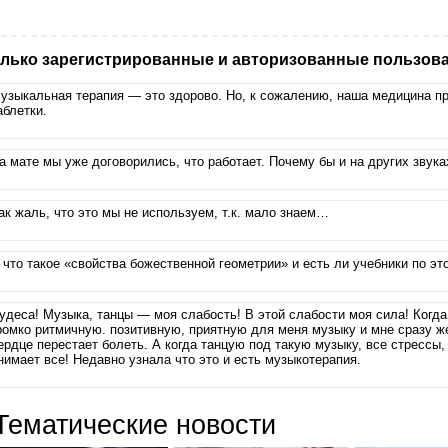
лько зарегистрированные и авторизованные пользова
узыкальная терапия — это здорово. Но, к сожалению, наша медицина пр
аблетки.
а мате мы уже договорились, что работает. Почему бы и на других звука
ак жаль, что это мы не используем, т.к. мало знаем…
 что такое «свойства божественной геометрии» и есть ли учебники по эт
удеса! Музыка, танцы — моя слабость! В этой слабости моя сила! Когд
ромко ритмичную. позитивную, приятную для меня музыку и мне сразу же
ердце перестает болеть. А когда танцую под такую музыку, все стрессы, 
нимает все! Недавно узнала что это и есть музыкотерапия.
Тематические новости