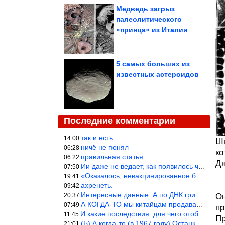
Медведь загрыз
палеолитического
«принца» из Италии
5 самых больших из
известных астероидов
Последние комментарии
так и есть.
14:00
Шв
ничё не понял
06:28
ко
правильная статья
06:22
Дж
Ии даже не ведает, как появилось человечество и для чего оно сущ
07:50
«Оказалось, невакцинированное большинство умирает существенно ча
19:41
ахренеть.
09:42
Интересные данные. А по ДНК грибов, бактерий имеются сведения из
20:37
Он
А КОГДА-ТО мы китайцам продавали фуфайки.
07:49
пр
И какие последствия: для чего отобрали? или просто похвастались.
11:45
Пр
(Ь) А когда-то (в 1967 году) Останкинская телебашня была самым в
21:01