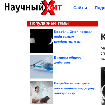
Сайты
Подп
Популярные темы
Корабль Orion показал
себя самым
комфортным из...
Мы
сп
Вакцина общего
ис
действия
Разработки, которые
уже изменили медицину,
электронику...