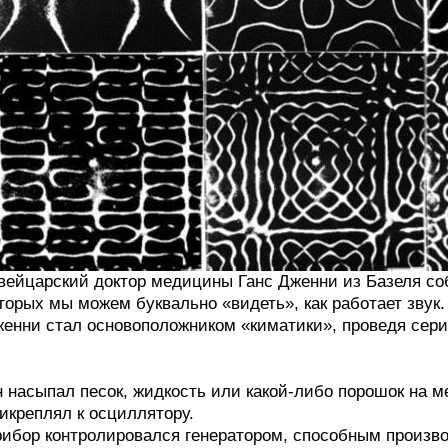
ейцарский доктор медицины Ганс Дженни из Базеля со
торых мы можем буквально «видеть», как работает звук.
енни стал основоположником «киматики», проведя сери
 насыпал песок, жидкость или какой-либо порошок на м
икреплял к осциллятору.
ибор контролировался генератором, способным произво