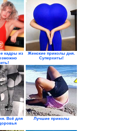
е кадры из
Женские приколы дня.
возможно
Суперхиты!
ить!
я. Всё для
Лучшие приколы
доровья