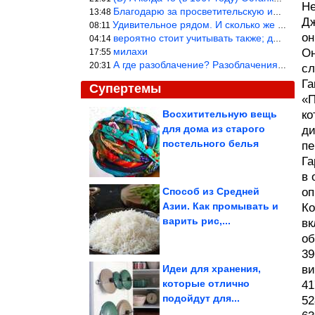
Не
Благодарю за просветительскую информацию.
13:48
Дж
Удивительное рядом. И сколько же ещё открытий готовит Просвещень
08:11
он
вероятно стоит учитывать также; длительность сна сгущает кровото
04:14
милахи
Он
17:55
А где разоблачение? Разоблачения нет — значит придётся принять к
20:31
сл
Га
Супертемы
«П
Восхитительную вещь
ко
для дома из старого
ди
Одно решение стоило
ему $42 млрд
постельного белья
пе
Га
в 
Способ из Средней
оп
Азии. Как промывать и
Ко
Как и с чем носить
варить рис,...
шорты в бельевом
вк
стиле
об
39
Идеи для хранения,
ви
которые отлично
41
подойдут для...
52
В Ставрополе провели конкурс по питью из унитазов....