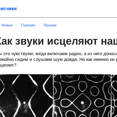
исчики
Новые
Горячие
Лучшие
Как звуки исцеляют на
 это чувствуем, когда включаем радио, а из него доно
окойно сидим и слушаем шум дождя. Но как именно он р
целяет?