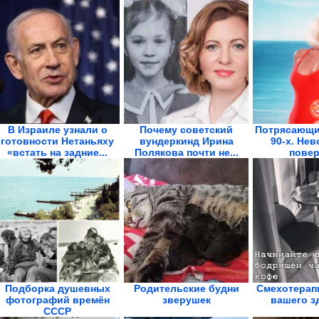
В Израиле узнали о
Почему советский
Потрясающи
готовности Нетаньяху
вундеркинд Ирина
90-х. Не
«встать на задние...
Полякова почти не...
повер
Подборка душевных
Родительские будни
Смехотерапи
фотографий времён
зверушек
вашего з
СССР