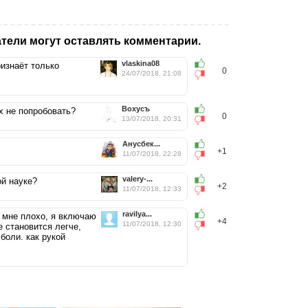
тели могут оставлять комментарии.
vlaskina08
изнаёт только
0
24/07/2018, 21:08
Вохусъ
х не попробовать?
0
13/07/2018, 20:31
Анусбек...
+1
11/07/2018, 22:28
valery-...
ой науке?
+2
11/07/2018, 12:33
ravilya...
а мне плохо, я включаю
+4
11/07/2018, 12:30
 становится легче,
боли. как рукой