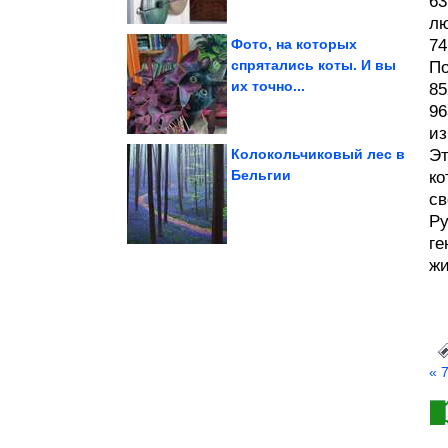
63
лю
Фото, на которых
74
спрятались коты. И вы
По
их точно...
избиении...
85
подозреваемых в
одного из
На Урале арестовали
96
из
Колокольчиковый лес в
Эт
Бельгии
ко
св
Медового Спаса
Главные традиции
Ру
ге
жи
« 