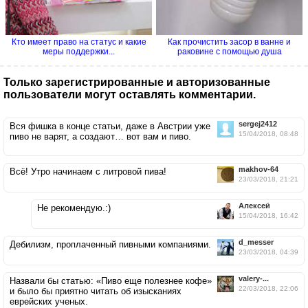
Кто имеет право на статус и какие
Как прочистить засор в ванне и
меры поддержки...
раковине с помощью душа
Только зарегистрированные и авторизованные
пользователи могут оставлять комментарии.
sergej2412
Вся фишка в конце статьи, даже в Австрии уже
15/04/2018, 08:48
пиво не варят, а создают… вот вам и пиво.
makhov-64
Всё! Утро начинаем с литровой пива!
23/03/2018, 21:21
Aлексей
Не рекомендую.:)
15/04/2018, 16:42
d_messer
Дебилизм, проплаченный пивными компаниями.
23/03/2018, 04:39
valery-...
Назвали бы статью: «Пиво еще полезнее кофе»
22/03/2018, 22:06
и было бы приятно читать об изысканиях
еврейских ученых.