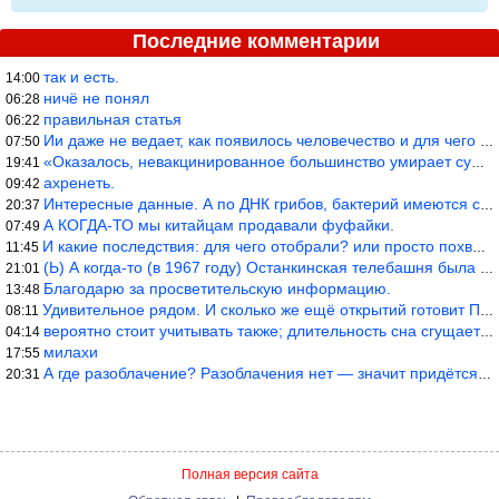
Последние комментарии
так и есть.
14:00
ничё не понял
06:28
правильная статья
06:22
Ии даже не ведает, как появилось человечество и для чего оно сущ
07:50
«Оказалось, невакцинированное большинство умирает существенно ча
19:41
ахренеть.
09:42
Интересные данные. А по ДНК грибов, бактерий имеются сведения из
20:37
А КОГДА-ТО мы китайцам продавали фуфайки.
07:49
И какие последствия: для чего отобрали? или просто похвастались.
11:45
(Ь) А когда-то (в 1967 году) Останкинская телебашня была самым в
21:01
Благодарю за просветительскую информацию.
13:48
Удивительное рядом. И сколько же ещё открытий готовит Просвещень
08:11
вероятно стоит учитывать также; длительность сна сгущает кровото
04:14
милахи
17:55
А где разоблачение? Разоблачения нет — значит придётся принять к
20:31
Полная версия сайта