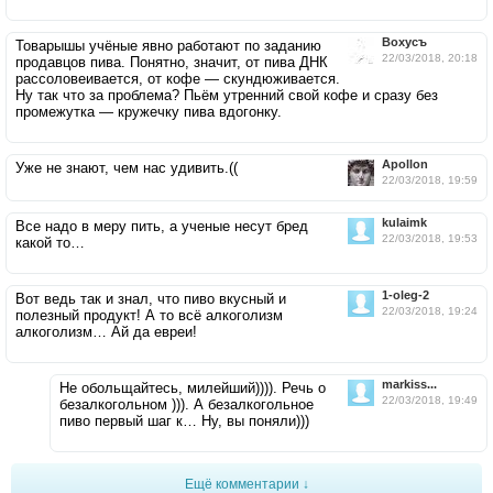
Вохусъ
Товарышы учёные явно работают по заданию
22/03/2018, 20:18
продавцов пива. Понятно, значит, от пива ДНК
рассоловеивается, от кофе — скундюживается.
Ну так что за проблема? Пьём утренний свой кофе и сразу без
промежутка — кружечку пива вдогонку.
Apollon
Уже не знают, чем нас удивить.((
22/03/2018, 19:59
kulaimk
Все надо в меру пить, а ученые несут бред
22/03/2018, 19:53
какой то…
1-oleg-2
Вот ведь так и знал, что пиво вкусный и
22/03/2018, 19:24
полезный продукт! А то всё алкоголизм
алкоголизм… Ай да евреи!
markiss...
Не обольщайтесь, милейший)))). Речь о
22/03/2018, 19:49
безалкогольном ))). А безалкогольное
пиво первый шаг к… Ну, вы поняли)))
Ещё комментарии ↓