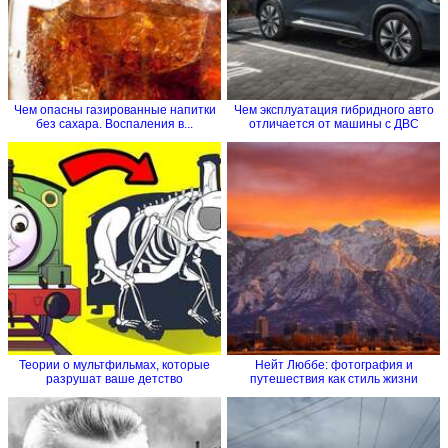
Чем опасны газированные напитки
Чем эксплуатация гибридного авто
без сахара. Воспаления в...
отличается от машины с ДВС
Теории о мультфильмах, которые
Нейт Люббе: фотография и
разрушат ваше детство
путешествия как стиль жизни