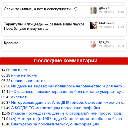
glavУХ
Лапки-то милые, а вот в совокупности...:))
29/10/2017, 18:46
blokroman
Тарантулы и птицееды — разные виды пауков.
29/10/2017, 18:15
Пора бы уже и выучить…
fps_sv
Красиво
29/10/2017, 18:03
Последние комментарии
так и есть.
14:00
ничё не понял
06:28
правильная статья
06:22
Ии даже не ведает, как появилось человечество и для чего оно сущ
07:50
«Оказалось, невакцинированное большинство умирает существенно ча
19:41
ахренеть.
09:42
Интересные данные. А по ДНК грибов, бактерий имеются сведения из
20:37
А КОГДА-ТО мы китайцам продавали фуфайки.
07:49
И какие последствия: для чего отобрали? или просто похвастались.
11:45
(Ь) А когда-то (в 1967 году) Останкинская телебашня была самым в
21:01
Благодарю за просветительскую информацию.
13:48