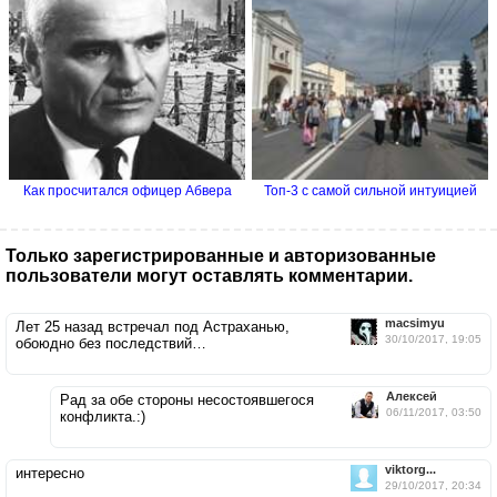
Как просчитался офицер Абвера
Топ-3 с самой сильной интуицией
Только зарегистрированные и авторизованные
пользователи могут оставлять комментарии.
macsimyu
Лет 25 назад встречал под Астраханью,
30/10/2017, 19:05
обоюдно без последствий…
Aлексей
Рад за обе стороны несостоявшегося
06/11/2017, 03:50
конфликта.:)
viktorg...
интересно
29/10/2017, 20:34