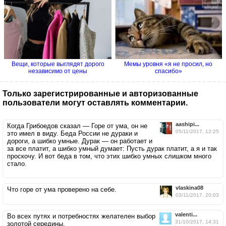
Вещи, которые выглядят дорого
Мемы уровня «я не просил, но
независимо от цены
спасибо»
Только зарегистрированные и авторизованные
пользователи могут оставлять комментарии.
aashipi...
Когда Грибоедов сказал — Горе от ума, он не
05/11/2017, 12:25
это имел в виду. Беда России не дураки и
дороги, а шибко умные. Дурак — он работает и
за все платит, а шибко умный думает: Пусть дурак платит, а я и так
проскочу. И вот беда в том, что этих шибко умных слишком много
стало.
vlaskina08
Что горе от ума проверено на себе.
03/11/2017, 20:03
valenti...
Во всех путях и потребностях желателен выбор
31/10/2017, 14:31
золотой середины.