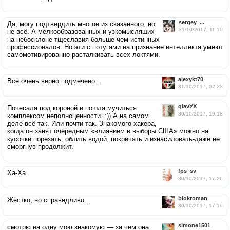
sergey_...
Да, могу подтвердить многое из сказанного, но
31/10/2017, 11:10
не всё. А мелкообразованных и узкомысляших
на небосклоне тщеславия больше чем истинных
профессионалов. Но эти с потугами на признание интеллекта умеют
самомотивированно расталкивать всех локтями.
alexykt70
Всё очень верно подмечено…
31/10/2017, 02:23
glavУХ
Почесала под короной и пошла мучиться
30/10/2017, 19:18
комплексом неполноценности. :)) А на самом
деле-всё так. Или почти так. Знакомого хакера,
когда он занят очередным «влиянием в выборы США» можно на
кусочки порезать, облить водой, покричать и изнасиловать-даже не
сморгнув-продолжит.
fps_sv
Ха-Ха
30/10/2017, 17:26
blokroman
Жёстко, но справедливо…
30/10/2017, 17:16
simone1501
смотрю на одну мою знакомую — за чем она