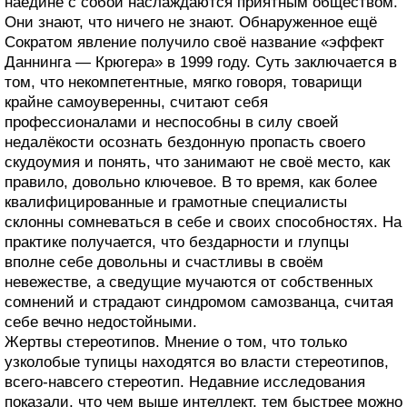
наедине с собой наслаждаются приятным обществом.
Они знают, что ничего не знают. Обнаруженное ещё
Сократом явление получило своё название «эффект
Даннинга — Крюгера» в 1999 году. Суть заключается в
том, что некомпетентные, мягко говоря, товарищи
крайне самоуверенны, считают себя
профессионалами и неспособны в силу своей
недалёкости осознать бездонную пропасть своего
скудоумия и понять, что занимают не своё место, как
правило, довольно ключевое. В то время, как более
квалифицированные и грамотные специалисты
склонны сомневаться в себе и своих способностях. На
практике получается, что бездарности и глупцы
вполне себе довольны и счастливы в своём
невежестве, а сведущие мучаются от собственных
сомнений и страдают синдромом самозванца, считая
себе вечно недостойными.
Жертвы стереотипов. Мнение о том, что только
узколобые тупицы находятся во власти стереотипов,
всего-навсего стереотип. Недавние исследования
показали, что чем выше интеллект, тем быстрее можно