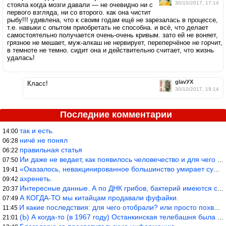
30/10/2017, 17:14
стояла когда мозги давали — не очевидно ни с
первого взгляда, ни со второго. как она чистит
рыбу!!! удивлена, что к своим годам ещё не зарезалась в процессе,
т.е. навыки с опытом приобретать не способна. и всё, что делает
самостоятельно получается очень-очень кривым. зато ей не воняет,
грязное не мешает, муж-алкаш не нервирует, переперчёное не горчит,
в темноте не темно. сидит она и действительно считает, что жизнь
удалась!
glavУХ
Класс!
30/10/2017, 19:14
Последние комментарии
так и есть.
14:00
ничё не понял
06:28
правильная статья
06:22
Ии даже не ведает, как появилось человечество и для чего оно сущ
07:50
«Оказалось, невакцинированное большинство умирает существенно ча
19:41
ахренеть.
09:42
Интересные данные. А по ДНК грибов, бактерий имеются сведения из
20:37
А КОГДА-ТО мы китайцам продавали фуфайки.
07:49
И какие последствия: для чего отобрали? или просто похвастались.
11:45
(Ь) А когда-то (в 1967 году) Останкинская телебашня была самым в
21:01