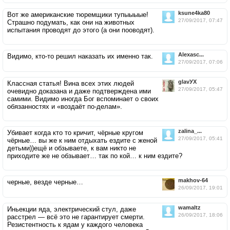
ksune4ka80
Вот же американские тюремщики тупыыыые!
27/09/2017, 07:47
Страшно подумать, как они на животных
испытания проводят до этого (а они пооводят).
Alexasc...
Видимо, кто-то решил наказать их именно так.
27/09/2017, 07:06
glavУХ
Классная статья! Вина всех этих людей
27/09/2017, 05:47
очевидно доказана и даже подтверждена ими
самими. Видимо иногда Бог вспоминает о своих
обязанностях и «воздаёт по-делам».
zalina_...
Убивает когда кто то кричит, чёрные кругом
27/09/2017, 05:41
чёрные… вы же к ним отдыхать ездите с женой
детьми))ещё и обзываете, к вам никто не
приходите же не обзывает… так по кой… к ним ездите?
makhov-64
черные, везде черные…
26/09/2017, 19:01
wamaltz
Иньекции яда, электрический стул, даже
26/09/2017, 18:06
расстрел — всё это не гарантирует смерти.
Резистентность к ядам у каждого человека