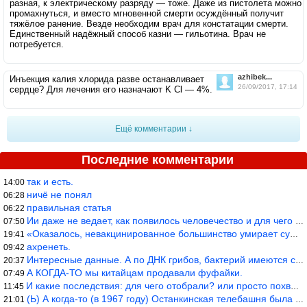
разная, к электрическому разряду — тоже. Даже из пистолета можно
промахнуться, и вместо мгновенной смерти осуждённый получит
тяжёлое ранение. Везде необходим врач для констатации смерти.
Единственный надёжный способ казни — гильотина. Врач не
потребуется.
azhibek...
Инъекция калия хлорида разве останавливает
26/09/2017, 17:14
сердце? Для лечения его назначают K Cl — 4%.
Ещё комментарии ↓
Последние комментарии
так и есть.
14:00
ничё не понял
06:28
правильная статья
06:22
Ии даже не ведает, как появилось человечество и для чего оно сущ
07:50
«Оказалось, невакцинированное большинство умирает существенно ча
19:41
ахренеть.
09:42
Интересные данные. А по ДНК грибов, бактерий имеются сведения из
20:37
А КОГДА-ТО мы китайцам продавали фуфайки.
07:49
И какие последствия: для чего отобрали? или просто похвастались.
11:45
(Ь) А когда-то (в 1967 году) Останкинская телебашня была самым в
21:01