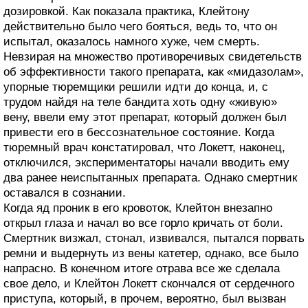
дозировкой. Как показала практика, Клейтону
действительно было чего бояться, ведь то, что он
испытал, оказалось намного хуже, чем смерть.
Невзирая на множество противоречивых свидетельств
об эффективности такого препарата, как «мидазолам»,
упорные тюремщики решили идти до конца, и, с
трудом найдя на теле бандита хоть одну «живую»
вену, ввели ему этот препарат, который должен был
привести его в бессознательное состояние. Когда
тюремный врач констатировал, что Локетт, наконец,
отключился, экспериментаторы начали вводить ему
два ранее неиспытанных препарата. Однако смертник
оставался в сознании.
Когда яд проник в его кровоток, Клейтон внезапно
открыл глаза и начал во все горло кричать от боли.
Смертник визжал, стонал, извивался, пытался порвать
ремни и выдернуть из вены катетер, однако, все было
напрасно. В конечном итоге отрава все же сделала
свое дело, и Клейтон Локетт скончался от сердечного
приступа, который, в прочем, вероятно, был вызван