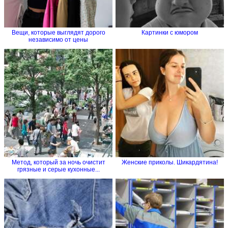
Вещи, которые выглядят дорого
Картинки с юмором
независимо от цены
Метод, который за ночь очистит
Женские приколы. Шикардятина!
грязные и серые кухонные...