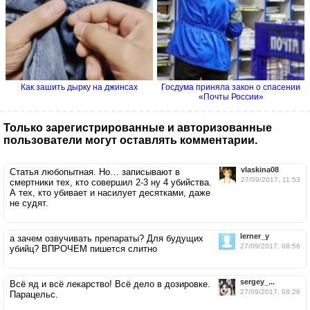
Как зашить дырку на джинсах
Госдума приняла закон о спасении
«Почты России»
Только зарегистрированные и авторизованные
пользователи могут оставлять комментарии.
vlaskina08
Статья любопытная. Но… записывают в
27/09/2017, 11:53
смертники тех, кто совершил 2-3 ну 4 убийства.
А тех, кто убивает и насилует десятками, даже
не судят.
lerner_y
а зачем озвучивать препараты? Для будущих
27/09/2017, 08:56
убийц? ВПРОЧЕМ пишется слитно
sergey_...
Всё яд и всё лекарство! Всё дело в дозировке.
27/09/2017, 08:26
Парацельс.