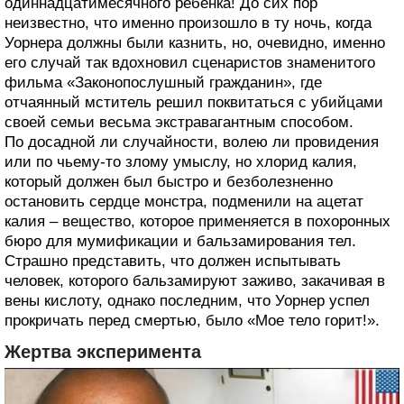
одиннадцатимесячного ребенка! До сих пор
неизвестно, что именно произошло в ту ночь, когда
Уорнера должны были казнить, но, очевидно, именно
его случай так вдохновил сценаристов знаменитого
фильма «Законопослушный гражданин», где
отчаянный мститель решил поквитаться с убийцами
своей семьи весьма экстравагантным способом.
По досадной ли случайности, волею ли провидения
или по чьему-то злому умыслу, но хлорид калия,
который должен был быстро и безболезненно
остановить сердце монстра, подменили на ацетат
калия – вещество, которое применяется в похоронных
бюро для мумификации и бальзамирования тел.
Страшно представить, что должен испытывать
человек, которого бальзамируют заживо, закачивая в
вены кислоту, однако последним, что Уорнер успел
прокричать перед смертью, было «Мое тело горит!».
Жертва эксперимента