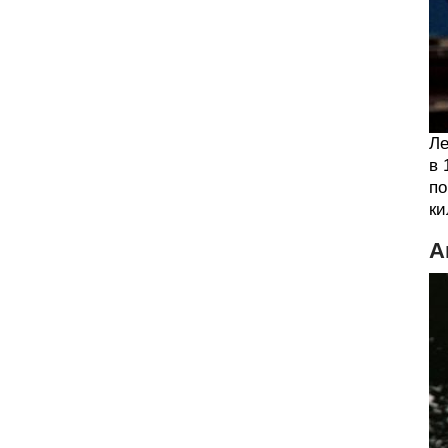
Ле
в 
по
ки
А