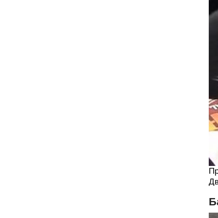
Пр
Дв
Б