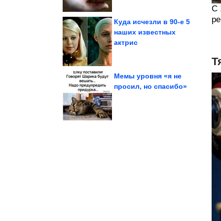
С 
ре
Куда исчезли в 90-е 5
наших известных
актрис
скроллинга
Дзен и искусство
Т
Мемы уровня «я не
просил, но спасибо»
остаётся только мемить
такие пасы, что
Когда жизнь кидает