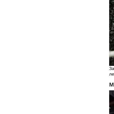
За
ле
М