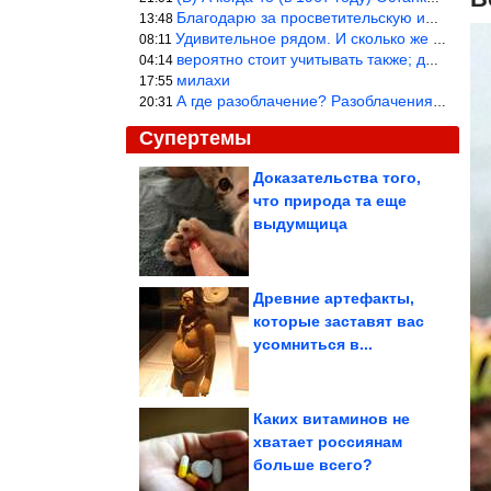
Благодарю за просветительскую информацию.
13:48
Удивительное рядом. И сколько же ещё открытий готовит Просвещень
08:11
вероятно стоит учитывать также; длительность сна сгущает кровото
04:14
милахи
17:55
А где разоблачение? Разоблачения нет — значит придётся принять к
20:31
Супертемы
Доказательства того,
что природа та еще
Мир уличных котов в
объективе японского
выдумщица
фотографа
Древние артефакты,
которые заставят вас
Зачем нужно обрезать
усомниться в...
листья огурцов
Каких витаминов не
хватает россиянам
больше всего?