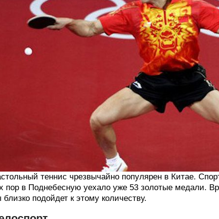
стольный теннис чрезвычайно популярен в Китае. Спорт 
х пор в Поднебесную уехало уже 53 золотые медали. Вр
 близко подойдет к этому количеству.
елоспорт