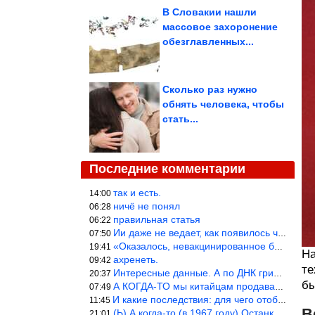
В Словакии нашли
массовое захоронение
обезглавленных...
Сколько раз нужно
обнять человека, чтобы
стать...
Последние комментарии
так и есть.
14:00
ничё не понял
06:28
правильная статья
06:22
Ии даже не ведает, как появилось человечество и для чего оно сущ
07:50
«Оказалось, невакцинированное большинство умирает существенно ча
19:41
На
ахренеть.
09:42
те
Интересные данные. А по ДНК грибов, бактерий имеются сведения из
20:37
бы
А КОГДА-ТО мы китайцам продавали фуфайки.
07:49
И какие последствия: для чего отобрали? или просто похвастались.
11:45
В
(Ь) А когда-то (в 1967 году) Останкинская телебашня была самым в
21:01