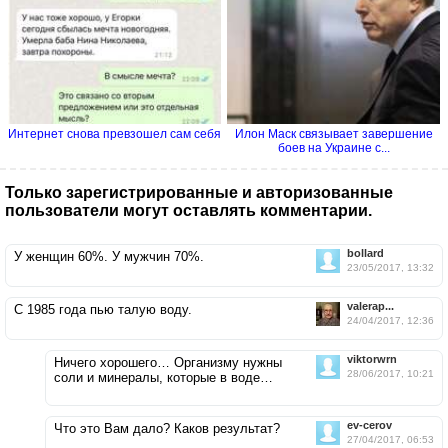
Интернет снова превзошел сам себя
Илон Маск связывает завершение
боев на Украине с...
Только зарегистрированные и авторизованные
пользователи могут оставлять комментарии.
bollard
У женщин 60%. У мужчин 70%.
23/05/2017, 13:32
valerap...
С 1985 года пью талую воду.
24/04/2017, 12:36
viktorwrn
Ничего хорошего… Организму нужны
28/06/2017, 10:21
соли и минералы, которые в воде…
ev-cerov
Что это Вам дало? Каков результат?
27/04/2017, 06:53