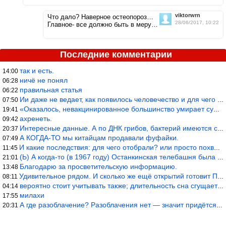
viktorwrn
Что дало? Наверное остеопороз…
28/06/2017, 10:22
Главное- все должно быть в меру…
Последние комментарии
так и есть.
14:00
ничё не понял
06:28
правильная статья
06:22
Ии даже не ведает, как появилось человечество и для чего оно сущ
07:50
«Оказалось, невакцинированное большинство умирает существенно ча
19:41
ахренеть.
09:42
Интересные данные. А по ДНК грибов, бактерий имеются сведения из
20:37
А КОГДА-ТО мы китайцам продавали фуфайки.
07:49
И какие последствия: для чего отобрали? или просто похвастались.
11:45
(Ь) А когда-то (в 1967 году) Останкинская телебашня была самым в
21:01
Благодарю за просветительскую информацию.
13:48
Удивительное рядом. И сколько же ещё открытий готовит Просвещень
08:11
вероятно стоит учитывать также; длительность сна сгущает кровото
04:14
милахи
17:55
А где разоблачение? Разоблачения нет — значит придётся принять к
20:31