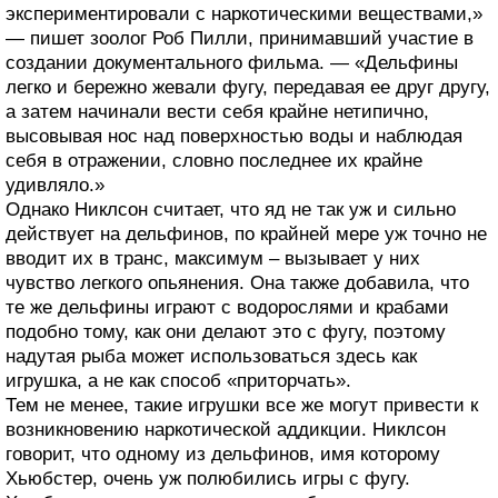
экспериментировали с наркотическими веществами,»
— пишет зоолог Роб Пилли, принимавший участие в
создании документального фильма. — «Дельфины
легко и бережно жевали фугу, передавая ее друг другу,
а затем начинали вести себя крайне нетипично,
высовывая нос над поверхностью воды и наблюдая
себя в отражении, словно последнее их крайне
удивляло.»
Однако Никлсон считает, что яд не так уж и сильно
действует на дельфинов, по крайней мере уж точно не
вводит их в транс, максимум – вызывает у них
чувство легкого опьянения. Она также добавила, что
те же дельфины играют с водорослями и крабами
подобно тому, как они делают это с фугу, поэтому
надутая рыба может использоваться здесь как
игрушка, а не как способ «приторчать».
Тем не менее, такие игрушки все же могут привести к
возникновению наркотической аддикции. Никлсон
говорит, что одному из дельфинов, имя которому
Хьюбстер, очень уж полюбились игры с фугу.