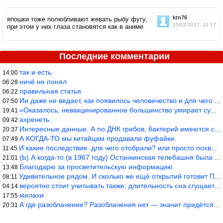
ktn76
япошки тоже полюбливают жевать рыбу фугу,
15/02/2017, 12:17
при этом у них глаза становятся как в аниме
Последние комментарии
так и есть.
14:00
ничё не понял
06:28
правильная статья
06:22
Ии даже не ведает, как появилось человечество и для чего оно сущ
07:50
«Оказалось, невакцинированное большинство умирает существенно ча
19:41
ахренеть.
09:42
Интересные данные. А по ДНК грибов, бактерий имеются сведения из
20:37
А КОГДА-ТО мы китайцам продавали фуфайки.
07:49
И какие последствия: для чего отобрали? или просто похвастались.
11:45
(Ь) А когда-то (в 1967 году) Останкинская телебашня была самым в
21:01
Благодарю за просветительскую информацию.
13:48
Удивительное рядом. И сколько же ещё открытий готовит Просвещень
08:11
вероятно стоит учитывать также; длительность сна сгущает кровото
04:14
милахи
17:55
А где разоблачение? Разоблачения нет — значит придётся принять к
20:31