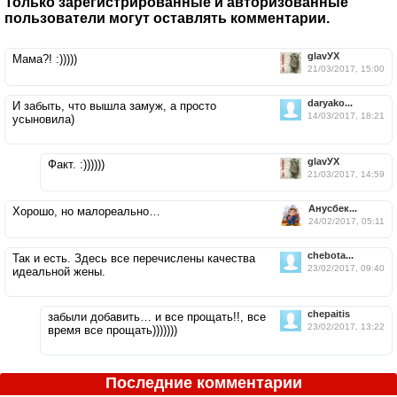
Только зарегистрированные и авторизованные
пользователи могут оставлять комментарии.
glavУХ
Мама?! :)))))
21/03/2017, 15:00
daryako...
И забыть, что вышла замуж, а просто
14/03/2017, 18:21
усыновила)
glavУХ
Факт. :))))))
21/03/2017, 14:59
Анусбек...
Хорошо, но малореально…
24/02/2017, 05:11
chebota...
Так и есть. Здесь все перечислены качества
23/02/2017, 09:40
идеальной жены.
chepaitis
забыли добавить… и все прощать!!, все
23/02/2017, 13:22
время все прощать)))))))
Последние комментарии