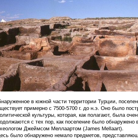
наруженное в южной части территории Турции, поселен
ществует примерно с 7500-5700 г. до н.э. Оно было по
олитической культуры, которая, как полагают, была очен
одолжаются с тех пор, как поселение было обнаружено в
хеологом Джеймсом Меллаартом (James Mellaart).
есь было обнаружено немало предметов, представляющих