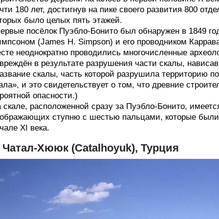
чти 180 лет, достигнув на пике своего развития 800 отд
торых было целых пять этажей.
ервые посёлок Пуэбло-Бонито был обнаружен в 1849 
мпсоном (James H. Simpson) и его проводником Карравах
сте неоднократно проводились многочисленные археол
вреждён в результате разрушения части скалы, нависа
азвание скалы, часть которой разрушила территорию по
ала», и это свидетельствует о том, что древние строи
роятной опасности.)
 скале, расположенной сразу за Пуэбло-Бонито, имеетс
ображающих ступню с шестью пальцами, которые были 
чале XI века.
. Чатал-Хююк (Catalhoyuk), Турция