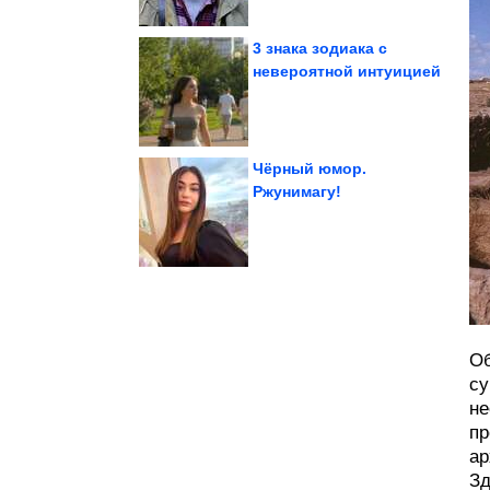
3 знака зодиака с
невероятной интуицией
сложном простыми...
помогут говорить о
Приёма, которые
Чёрный юмор.
Ржунимагу!
90-х. Вау!
Потрясающие кадры из
Об
су
не
пр
ар
Зд