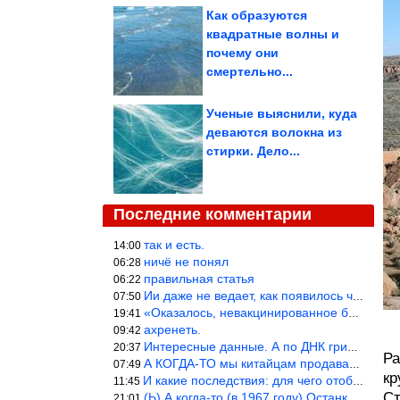
Как образуются
квадратные волны и
почему они
смертельно...
Ученые выяснили, куда
деваются волокна из
стирки. Дело...
Последние комментарии
так и есть.
14:00
ничё не понял
06:28
правильная статья
06:22
Ии даже не ведает, как появилось человечество и для чего оно сущ
07:50
«Оказалось, невакцинированное большинство умирает существенно ча
19:41
ахренеть.
09:42
Интересные данные. А по ДНК грибов, бактерий имеются сведения из
20:37
Ра
А КОГДА-ТО мы китайцам продавали фуфайки.
07:49
кр
И какие последствия: для чего отобрали? или просто похвастались.
11:45
Ст
(Ь) А когда-то (в 1967 году) Останкинская телебашня была самым в
21:01