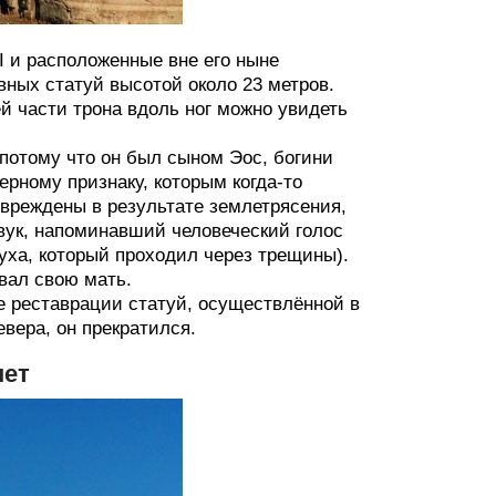
I и расположенные вне его ныне
ных статуй высотой около 23 метров.
й части трона вдоль ног можно увидеть
 потому что он был сыном Эос, богини
рному признаку, которым когда-то
овреждены в результате землетрясения,
вук, напоминавший человеческий голос
уха, который проходил через трещины).
овал свою мать.
ле реставрации статуй, осуществлённой в
евера, он прекратился.
пет