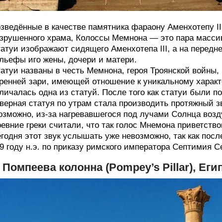
зведённые в качестве памятника фараону Аменхотепу II
зрушенного храма, Колоссы Мемнона — это пара массив
атуи изображают сидящего Аменхотепа III, а на передне
льефы иго жены, дочери и матери.
атуи названы в честь Мемнона, героя Троянской войны,
ренней зари, имеющей отношение к уникальному характе
личалась одна из статуй. После того как статуи были п
верная статуя по утрам стала производить протяжный з
озможно, из-за нагревавшегося под лучами Солнца возд
евние греки считали, что так голос Мнемона приветств
годня этот звук услышать уже невозможно, так как пос
9 году н.э. по приказу римского императора Септимия С
. Помпеева колонна (Pompey’s Pillar), Еги