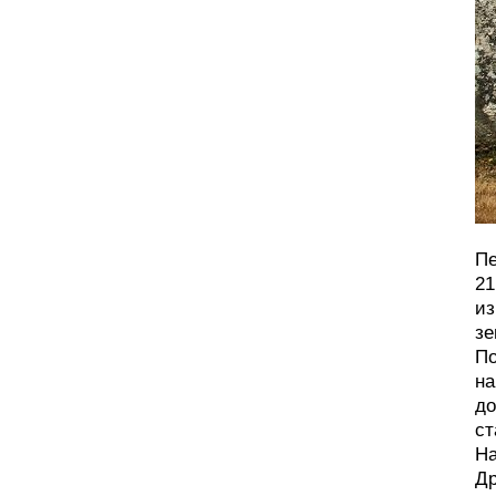
Пе
21
из
зе
По
на
до
ст
На
Др