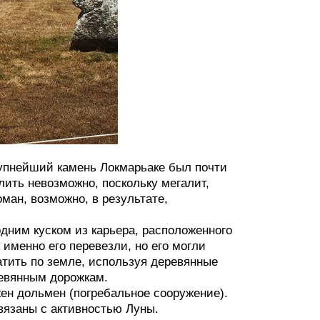
крупнейший камень Локмарьаке был почти
елить невозможно, поскольку мегалит,
ман, возможно, в результате,
ним куском из карьера, расположенного
 именно его перевезли, но его могли
атить по земле, используя деревянные
ревянным дорожкам.
жен дольмен (погребальное сооружение).
вязаны с активностью Луны.