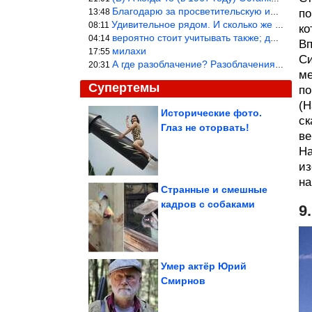
Благодарю за просветительскую информацию.
13:48
по
Удивительное рядом. И сколько же ещё открытий готовит Просвещень
08:11
ко
вероятно стоит учитывать также; длительность сна сгущает кровото
04:14
Вп
милахи
17:55
Си
А где разоблачение? Разоблачения нет — значит придётся принять к
20:31
ме
Супертемы
по
(Н
Исторические фото.
ск
Глаз не оторвать!
ве
Многолетники, которые
можно сажать вместо
деревьев
На
из
на
Странные и смешные
кадров с собаками
9
Самая модная кетодиета
вызывает рак
кишечника. У...
Умер актёр Юрий
Смирнов
Его всегда не хватает. Какой бывает магний и может ли...