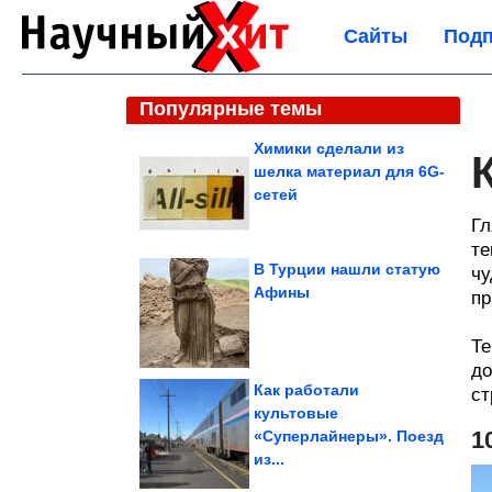
Сайты
Подп
Популярные темы
Химики сделали из
шелка материал для 6G-
сетей
Гл
те
В Турции нашли статую
чу
Афины
пр
Те
до
Как работали
ст
культовые
1
«Суперлайнеры». Поезд
из...