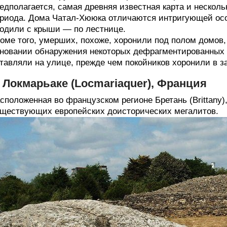
едполагается, самая древняя известная карта и несколь
риода. Дома Чатал-Хююка отличаются интригующей осо
одили с крыши — по лестнице.
оме того, умерших, похоже, хоронили под полом домов, 
новании обнаружения некоторых дефрагментированных ко
тавляли на улице, прежде чем покойников хоронили в 
. Локмарьаке (Locmariaquer), Франция
сположенная во французском регионе Бретань (Brittany)
ществующих европейских доисторических мегалитов.