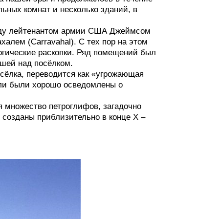
ельных комнат и несколько зданий, в
году лейтенантом армии США Джеймсом
алем (Carravahal). С тех пор на этом
огические раскопки. Ряд помещений был
вшей над посёлком.
сёлка, переводится как «угрожающая
тели были хорошо осведомлены о
я множество петроглифов, загадочно
созданы приблизительно в конце X –