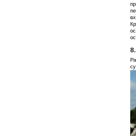
пр
пе
вх
Кр
ос
ос
8
Ра
су