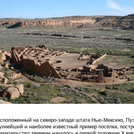
сположенный на северо-западе штата Нью-Мексико, Пу
упнейший и наиболее известный пример посёлка, постр
роительство деревни началось в первой половине X ве