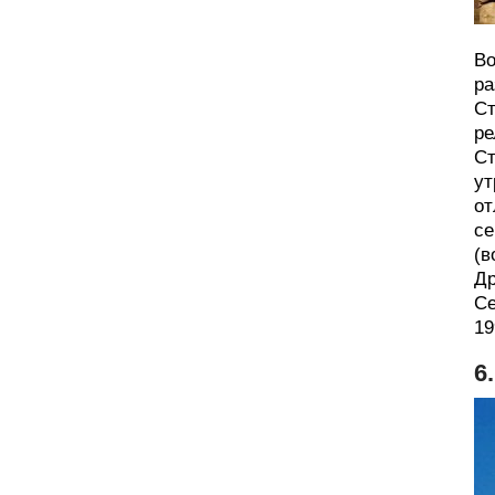
Во
ра
Ст
ре
Ст
ут
от
се
(в
Др
Се
19
6