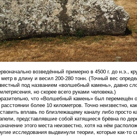
рвоначально возведённый примерно в 4500 г. до н.э., 
 метр в длину и весил 200-280 тонн. (Точный вес опред
вестный под названием «волшебный камень», давно сло
млетрясения, но скорее всего руками человека.)
разительно, что «Волшебный камень» был перемещён од
 расстоянии более 10 километров. Точно неизвестно, как
ставить вплавь по близлежащему каналу либо просто к
апели, представлявшие собой катящиеся брёвна по де
значение этого места неизвестно, хотя на нём располо
угие исследования выдвинули теории, которые как-то с