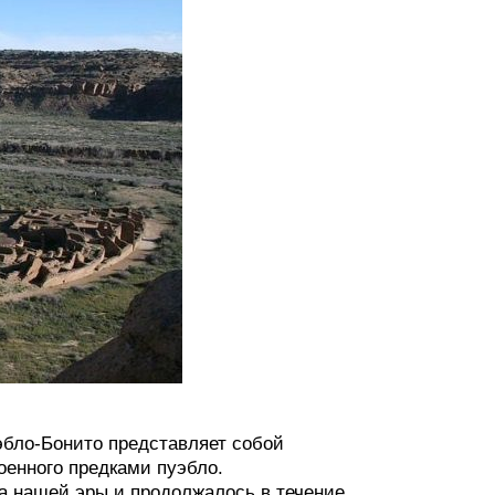
эбло-Бонито представляет собой
оенного предками пуэбло.
ка нашей эры и продолжалось в течение