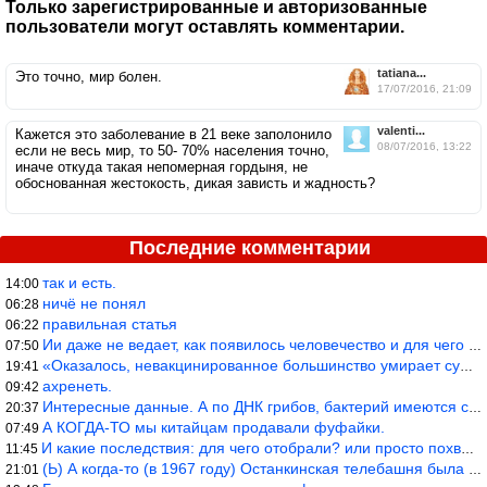
Только зарегистрированные и авторизованные
пользователи могут оставлять комментарии.
tatiana...
Это точно, мир болен.
17/07/2016, 21:09
valenti...
Кажется это заболевание в 21 веке заполонило
08/07/2016, 13:22
если не весь мир, то 50- 70% населения точно,
иначе откуда такая непомерная гордыня, не
обоснованная жестокость, дикая зависть и жадность?
Последние комментарии
так и есть.
14:00
ничё не понял
06:28
правильная статья
06:22
Ии даже не ведает, как появилось человечество и для чего оно сущ
07:50
«Оказалось, невакцинированное большинство умирает существенно ча
19:41
ахренеть.
09:42
Интересные данные. А по ДНК грибов, бактерий имеются сведения из
20:37
А КОГДА-ТО мы китайцам продавали фуфайки.
07:49
И какие последствия: для чего отобрали? или просто похвастались.
11:45
(Ь) А когда-то (в 1967 году) Останкинская телебашня была самым в
21:01