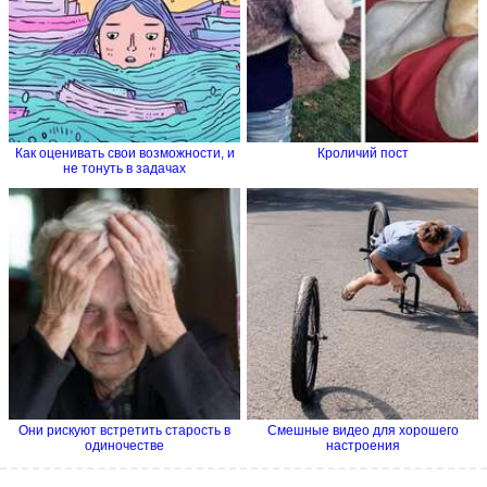
Как оценивать свои возможности, и
Кроличий пост
не тонуть в задачах
Они рискуют встретить старость в
Смешные видео для хорошего
одиночестве
настроения