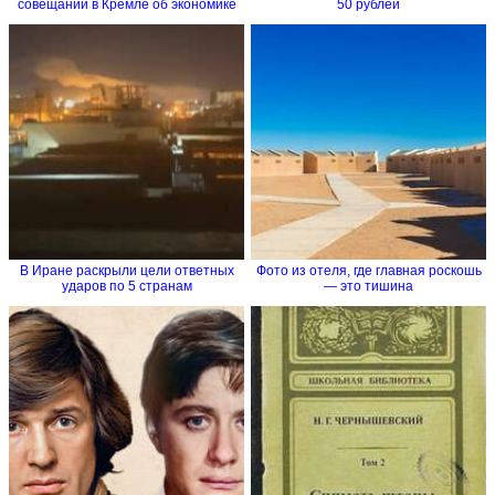
совещании в Кремле об экономике
50 рублей
В Иране раскрыли цели ответных
Фото из отеля, где главная роскошь
ударов по 5 странам
― это тишина