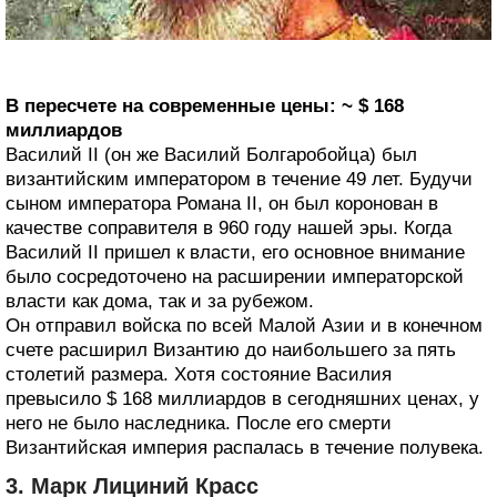
В пересчете на современные цены: ~ $ 168
миллиардов
Василий II (он же Василий Болгаробойца) был
византийским императором в течение 49 лет. Будучи
сыном императора Романа II, он был коронован в
качестве соправителя в 960 году нашей эры. Когда
Василий II пришел к власти, его основное внимание
было сосредоточено на расширении императорской
власти как дома, так и за рубежом.
Он отправил войска по всей Малой Азии и в конечном
счете расширил Византию до наибольшего за пять
столетий размера. Хотя состояние Василия
превысило $ 168 миллиардов в сегодняшних ценах, у
него не было наследника. После его смерти
Византийская империя распалась в течение полувека.
3. Марк Лициний Красс