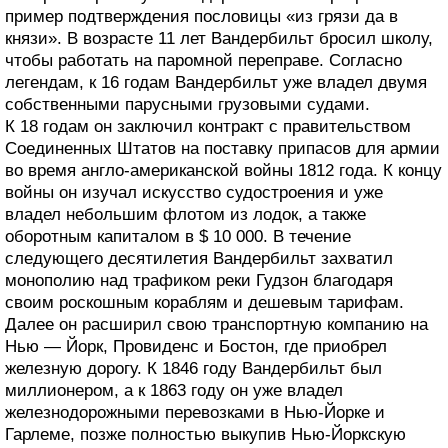
пример подтверждения пословицы «из грязи да в
князи». В возрасте 11 лет Вандербильт бросил школу,
чтобы работать на паромной переправе. Согласно
легендам, к 16 годам Вандербильт уже владел двумя
собственными парусными грузовыми судами.
К 18 годам он заключил контракт с правительством
Соединенных Штатов на поставку припасов для армии
во время англо-американской войны 1812 года. К концу
войны он изучал искусство судостроения и уже
владел небольшим флотом из лодок, а также
оборотным капиталом в $ 10 000. В течение
следующего десятилетия Вандербильт захватил
монополию над трафиком реки Гудзон благодаря
своим роскошным кораблям и дешевым тарифам.
Далее он расширил свою транспортную компанию на
Нью — Йорк, Провиденс и Бостон, где приобрел
железную дорогу. К 1846 году Вандербильт был
миллионером, а к 1863 году он уже владел
железнодорожными перевозками в Нью-Йорке и
Гарлеме, позже полностью выкупив Нью-Йоркскую