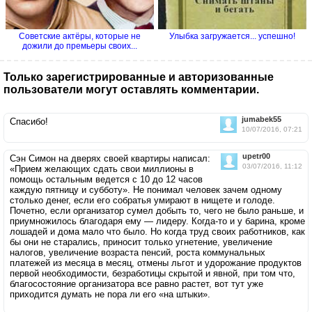
Советские актёры, которые не
Улыбка загружается... успешно!
дожили до премьеры своих...
Только зарегистрированные и авторизованные
пользователи могут оставлять комментарии.
jumabek55
Спасибо!
10/07/2016, 07:21
upetr00
Сэн Симон на дверях своей квартиры написал:
03/07/2016, 11:12
«Прием желающих сдать свои миллионы в
помощь остальным ведется с 10 до 12 часов
каждую пятницу и субботу». Не понимал человек зачем одному
столько денег, если его собратья умирают в нищете и голоде.
Почетно, если организатор сумел добыть то, чего не было раньше, и
приумножилось благодаря ему — лидеру. Когда-то и у барина, кроме
лошадей и дома мало что было. Но когда труд своих работников, как
бы они не старались, приносит только угнетение, увеличение
налогов, увеличение возраста пенсий, роста коммунальных
платежей из месяца в месяц, отмены льгот и удорожание продуктов
первой необходимости, безработицы скрытой и явной, при том что,
благосостояние организатора все равно растет, вот тут уже
приходится думать не пора ли его «на штыки».