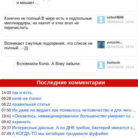
и мешает…
sobol4848
Конечно не полный.В мире есть и подпольные
29/06/2016, 12:40
миллиардеры, но хватит и этих всех не
перечислить.
yuryzim...
Возникают смутные подозрения, что список не
28/06/2016, 19:50
полный...:-)))
hothoth
Вспомнили Колю. А Вову забыли.
24/07/2016, 15:14
Последние комментарии
так и есть.
14:00
ничё не понял
06:28
правильная статья
06:22
Ии даже не ведает, как появилось человечество и для чего оно сущ
07:50
«Оказалось, невакцинированное большинство умирает существенно ча
19:41
ахренеть.
09:42
Интересные данные. А по ДНК грибов, бактерий имеются сведения из
20:37
А КОГДА-ТО мы китайцам продавали фуфайки.
07:49