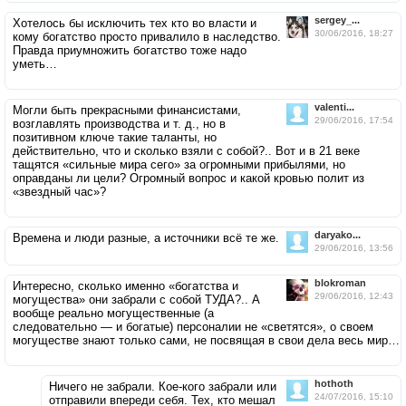
sergey_...
Хотелось бы исключить тех кто во власти и
30/06/2016, 18:27
кому богатство просто привалило в наследство.
Правда приумножить богатство тоже надо
уметь…
valenti...
Могли быть прекрасными финансистами,
29/06/2016, 17:54
возглавлять производства и т. д., но в
позитивном ключе такие таланты, но
действительно, что и сколько взяли с собой?.. Вот и в 21 веке
тащятся «сильные мира сего» за огромными прибылями, но
оправданы ли цели? Огромный вопрос и какой кровью полит из
«звездный час»?
daryako...
Времена и люди разные, а источники всё те же.
29/06/2016, 13:56
blokroman
Интересно, сколько именно «богатства и
29/06/2016, 12:43
могущества» они забрали с собой ТУДА?.. А
вообще реально могущественные (а
следовательно — и богатые) персоналии не «светятся», о своем
могуществе знают только сами, не посвящая в свои дела весь мир…
hothoth
Ничего не забрали. Кое-кого забрали или
24/07/2016, 15:10
отправили впереди себя. Тех, кто мешал