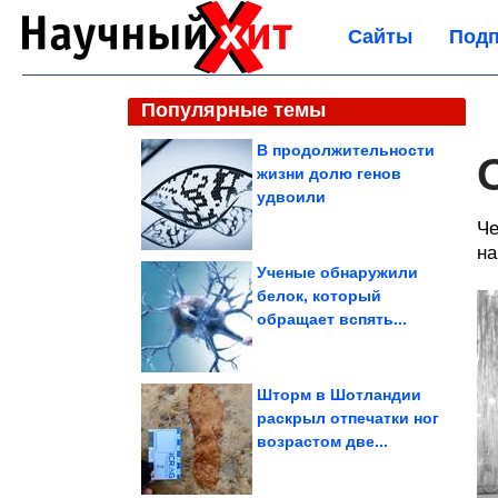
Сайты
Подп
Популярные темы
В продолжительности
жизни долю генов
удвоили
Че
на
Ученые обнаружили
белок, который
обращает вспять...
Шторм в Шотландии
раскрыл отпечатки ног
возрастом две...