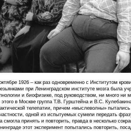
октябре 1926 – как раз одновременно с Институтом кро
езьянками при Ленинградском институте мозга была уч
пнологии и биофизике, под руководством, ни много ни 
 этого в Москве группа Т.В. Гурштейна и В.С. Кулебаки
актической телепатии, причем «мыслеволны» пытались 
частности, одной из испытуемых сумели передать фразу
а смогла принять и повторить, правда в несколько сокр
нинграде этот эксперимент попытались повторить, пос