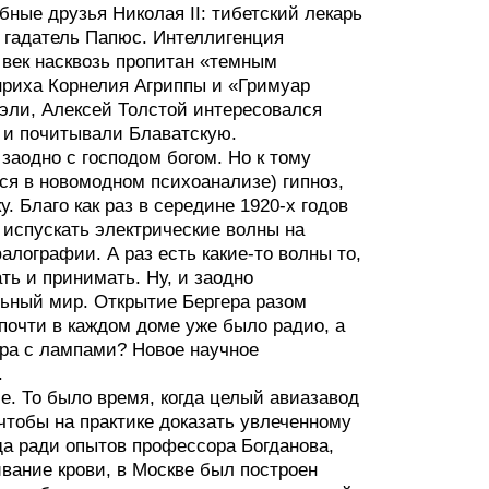
ные друзья Николая II: тибетский лекарь
 гадатель Папюс. Интеллигенция
 век насквозь пропитан «темным
риха Корнелия Агриппы и «Гримуар
уэли, Алексей Толстой интересовался
 и почитывали Блаватскую.
заодно с господом богом. Но к тому
ся в новомодном психоанализе) гипноз,
. Благо как раз в середине 1920-х годов
 испускать электрические волны на
алографии. А раз есть какие-то волны то,
ать и принимать. Ну, и заодно
ьный мир. Открытие Бергера разом
почти в каждом доме уже было радио, а
ора с лампами? Новое научное
.
e. То было время, когда целый авиазавод
 чтобы на практике доказать увлеченному
да ради опытов профессора Богданова,
вание крови, в Москве был построен