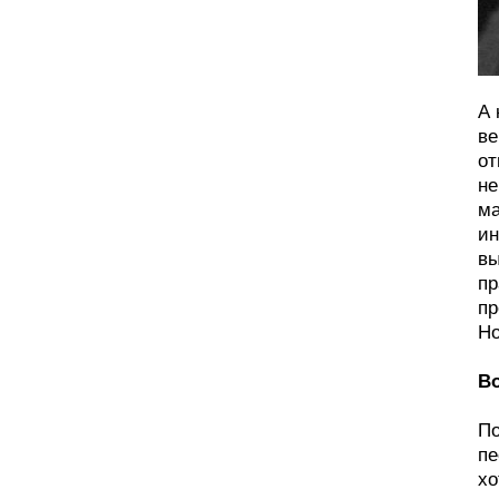
А 
ве
от
не
ма
ин
вы
пр
пр
Но
Во
По
пе
хо