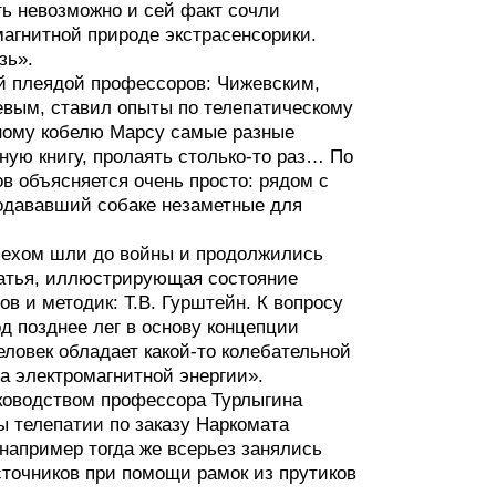
ть невозможно и сей факт сочли
агнитной природе экстрасенсорики.
зь».
й плеядой профессоров: Чижевским,
евым, ставил опыты по телепатическому
ному кобелю Марсу самые разные
жную книгу, пролаять столько-то раз… По
в объясняется очень просто: рядом с
подававший собаке незаметные для
пехом шли до войны и продолжились
статья, иллюстрирующая состояние
в и методик: Т.В. Гурштейн. К вопросу
д позднее лег в основу концепции
еловек обладает какой-то колебательной
а электромагнитной энергии».
ководством профессора Турлыгина
 телепатии по заказу Наркомата
например тогда же всерьез занялись
сточников при помощи рамок из прутиков