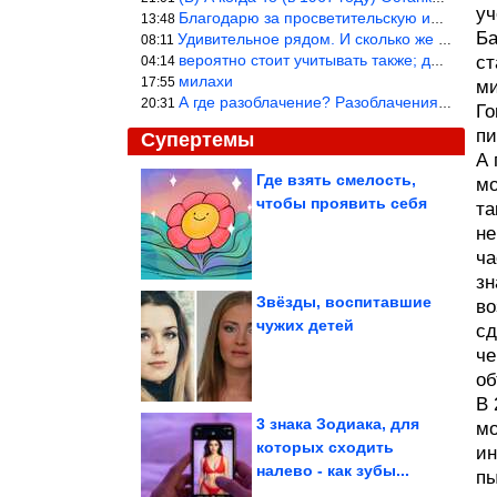
уч
Благодарю за просветительскую информацию.
13:48
Ба
Удивительное рядом. И сколько же ещё открытий готовит Просвещень
08:11
вероятно стоит учитывать также; длительность сна сгущает кровото
ст
04:14
милахи
17:55
ми
А где разоблачение? Разоблачения нет — значит придётся принять к
20:31
Го
пи
Супертемы
А 
Где взять смелость,
мо
чтобы проявить себя
та
Домашние животные,
которые искренне не
понимают, за что...
не
ча
зн
Звёзды, воспитавшие
во
чужих детей
сд
Новый сборник ржаки
че
об
В 
3 знака Зодиака, для
мо
которых сходить
ин
налево - как зубы...
пы
Как теща и коллектор остановили одну из самых грозных...