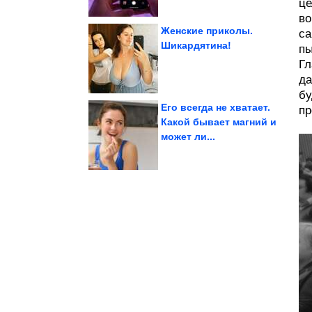
це
во
Женские приколы.
са
Шикардятина!
пы
его стирает
Гл
выдаёт возраст, а какая
Какая фурнитура
да
бу
Его всегда не хватает.
пр
Какой бывает магний и
может ли...
остатков ткани
Очаровательный кот из