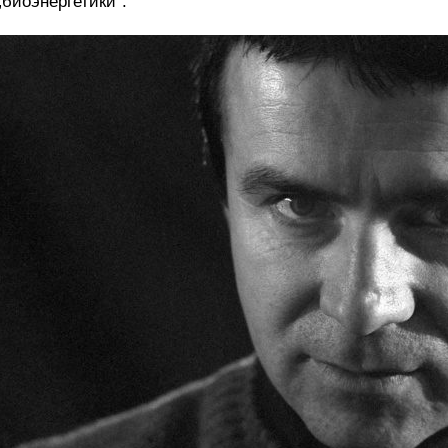
„биоэнергетики“.