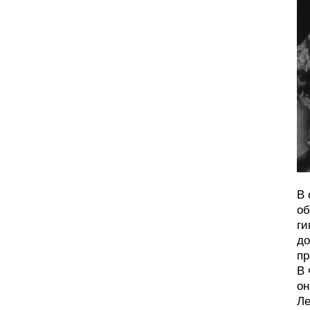
В 
об
ги
до
пр
В 
он
Ле