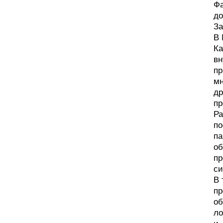
Фа
до
За
В 
Ка
вн
пр
мн
др
пр
Ра
по
па
об
пр
си
В 
пр
об
ло