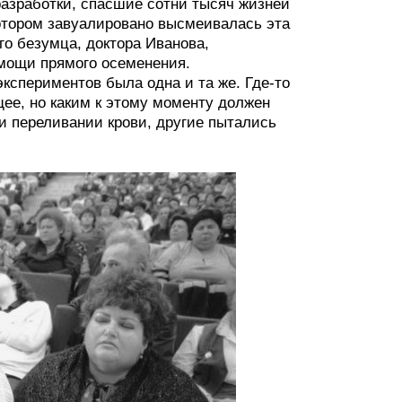
 разработки, спасшие сотни тысяч жизней
котором завуалировано высмеивалась эта
го безумца, доктора Иванова,
омощи прямого осеменения.
экспериментов была одна и та же. Где-то
ее, но каким к этому моменту должен
 и переливании крови, другие пытались