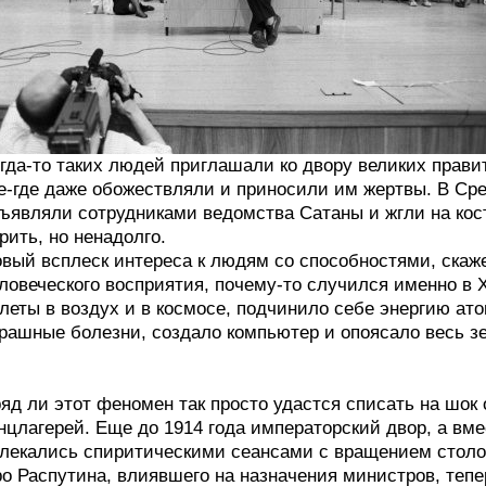
гда-то таких людей приглашали ко двору великих прави
е-где даже обожествляли и приносили им жертвы. В Сре
ъявляли сотрудниками ведомства Сатаны и жгли на кост
рить, но ненадолго.
вый всплеск интереса к людям со способностями, скаж
ловеческого восприятия, почему-то случился именно в X
леты в воздух и в космосе, подчинило себе энергию ат
рашные болезни, создало компьютер и опоясало весь з
яд ли этот феномен так просто удастся списать на шок
нцлагерей. Еще до 1914 года императорский двор, а вм
лекались спиритическими сеансами с вращением столо
о Распутина, влиявшего на назначения министров, теп