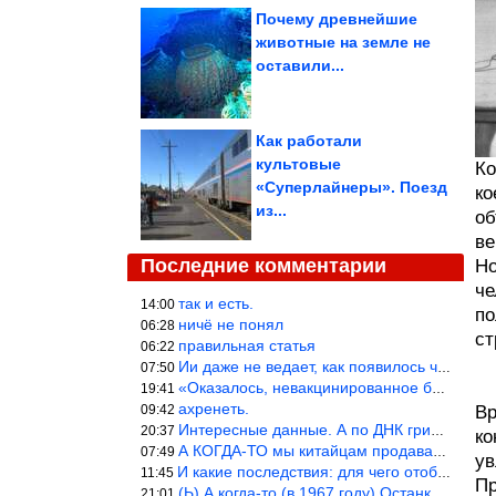
Почему древнейшие
животные на земле не
оставили...
Как работали
культовые
Ко
«Суперлайнеры». Поезд
ко
из...
об
ве
Последние комментарии
Но
че
так и есть.
14:00
по
ничё не понял
06:28
ст
правильная статья
06:22
Ии даже не ведает, как появилось человечество и для чего оно сущ
07:50
«Оказалось, невакцинированное большинство умирает существенно ча
19:41
ахренеть.
09:42
Вр
Интересные данные. А по ДНК грибов, бактерий имеются сведения из
20:37
ко
А КОГДА-ТО мы китайцам продавали фуфайки.
07:49
ув
И какие последствия: для чего отобрали? или просто похвастались.
11:45
Пр
(Ь) А когда-то (в 1967 году) Останкинская телебашня была самым в
21:01