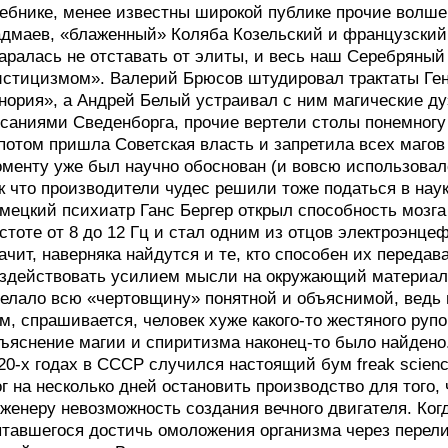
ебнике, менее известны широкой публике прочие волшеб
дмаев, «блаженный» Коляба Козельский и французский
аралась не отставать от элиты, и весь наш Серебряный
стицизмом». Валерий Брюсов штудировал трактаты Ген
нория», а Андрей Белый устраивал с ним магические д
саниями Сведенборга, прочие вертели столы понемногу
потом пришла Советская власть и запретила всех магов 
менту уже был научно обоснован (и вовсю использовал
к что производители чудес решили тоже податься в науку
мецкий психиатр Ганс Бергер открыл способность мозга
стоте от 8 до 12 Гц и стал одним из отцов электроэнцеф
ачит, наверняка найдутся и те, кто способен их передав
здействовать усилием мысли на окружающий материал
елало всю «чертовщину» понятной и объяснимой, ведь 
м, спрашивается, человек хуже какого-то жестяного руп
ъяснение магии и спиритизма наконец-то было найдено
20-х годах в СССР случился настоящий бум freak scienc
г на несколько дней остановить производство для того,
женеру невозможность создания вечного двигателя. Ког
тавшегося достичь омоложения организма через перели