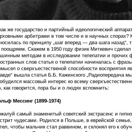
как же государство и партийный идеологический аппара
рховными арбитрами в том числе и в научных спорах? 
носилась по принципу „шаг вперед — два шага назад“, т
 поощряем. Скажем в 1950 году физик Миткевич сдела
шинным методам в исследовании телепатии и прочих ф
остранных слов статья о телепатии начиналась с фраз
мысел о сверхъестественой способности восприятия яв
авде“ вышла статья Б.Б. Кажинского „Радиопередача мы
обудился массовый интерес ко всему сверхъестественно
, как говорится, пора бы и о людях вспомнить:
льф Мессинг (1899-1974)
жалуй самый знаменитый советский экстрасенс и гипно
стрит чудесами. Родился в Польше, в еврейской семье,
тел, чтобы мальчик стал раввином, и склонял его к об