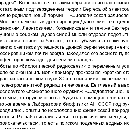
радея". Выяснилось что таким образом «сигнал» приня
статочным подтверждением теории Бергера об электром
одно родился новый термин – «биологическая радиосвя
Москве знаменитый дрессировщик Дуров вместе с цело
жинским, Леонтовичем, Кожевниковым и тем же Бехтер
ушению собакам. Дуров силой мысли отдавал подопыт
иказания: принести блокнот, взять зубами из стопки ну
ению скептиков успешность данной серии эксперименто
ессировщиком почти всегда находился его ассистент, 
офессоров команды движением пальцев.
боты по «биологической радиосвязи» с переменным ус
сле ее окончания. Вот к примеру прекрасная короткая 
рапсихологической науки 30-х с описанием эксперименто
 электромагнитной радиации человека. Ее главный выво
есловутого «психотронного оружия»: «Следовательно, ч
стемой, которую можно возбудить с помощью генератор
то же время в Лаборатории биофизики АН СССР под ру
оводились опыты по исследованию физической природы
ороны. Разрабатывались и чисто практические методы, 
зоискательством, то есть поиском подземных водных и