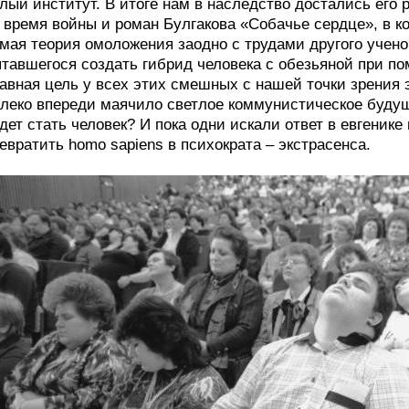
лый институт. В итоге нам в наследство достались его
 время войны и роман Булгакова «Собачье сердце», в 
мая теория омоложения заодно с трудами другого учено
тавшегося создать гибрид человека с обезьяной при п
авная цель у всех этих смешных с нашей точки зрения 
леко впереди маячило светлое коммунистическое будущ
дет стать человек? И пока одни искали ответ в евгенике
евратить homo sapiens в психократа – экстрасенса.