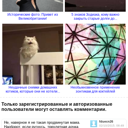
Исторические фото. Привет из
5 знаков Зодиака, кому важно
Великобритании!
закрыть старые долги до...
Неудачные снимки домашних
Необыкновенное применение
котиков, которые они не хотели...
зонтикам для коктейлей
Только зарегистрированные и авторизованные
пользователи могут оставлять комментарии.
fduecn26
Не, наверное я не такая продвинутая мама.
02/10/2015, 08:49
Наоборот, если ругнусь, трехлетная дочка