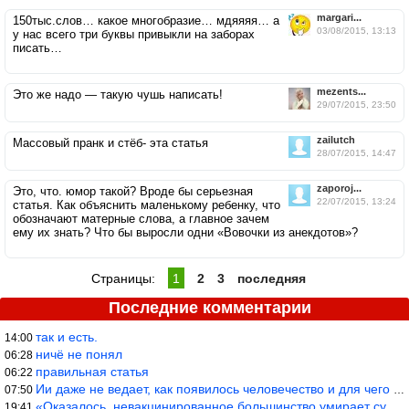
margari...
150тыс.слов… какое многобразие… мдяяяя… а
03/08/2015, 13:13
у нас всего три буквы привыкли на заборах
писать…
mezents...
Это же надо — такую чушь написать!
29/07/2015, 23:50
zailutch
Массовый пранк и стёб- эта статья
28/07/2015, 14:47
zaporoj...
Это, что. юмор такой? Вроде бы серьезная
22/07/2015, 13:24
статья. Как объяснить маленькому ребенку, что
обозначают матерные слова, а главное зачем
ему их знать? Что бы выросли одни «Вовочки из анекдотов»?
Страницы:
1
2
3
последняя
Последние комментарии
так и есть.
14:00
ничё не понял
06:28
правильная статья
06:22
Ии даже не ведает, как появилось человечество и для чего оно сущ
07:50
«Оказалось, невакцинированное большинство умирает существенно ча
19:41