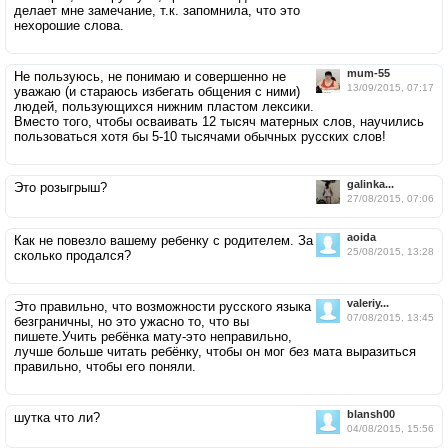
делает мне замечание, т.к. запомнила, что это
нехорошие слова.
mum-55
Не пользуюсь, не понимаю и совершенно не
13/09/2015, 07:17
уважаю (и стараюсь избегать общения с ними)
людей, пользующихся нижним пластом лексики.
Вместо того, чтобы осваивать 12 тысяч матерных слов, научились
пользоваться хотя бы 5-10 тысячами обычных русских слов!
galinka...
Это розыгрыш?
27/08/2015, 07:06
aoida
Как не повезло вашему ребенку с родителем. За
25/08/2015, 13:28
сколько продался?
valeriy...
Это правильно, что возможности русского языка
07/08/2015, 13:45
безграничны, но это ужасно то, что вы
пишете.Учить ребёнка мату-это неправильно,
лучше больше читать ребёнку, чтобы он мог без мата выразиться
правильно, чтобы его поняли.
blansh00
шутка что ли?
04/08/2015, 15:56