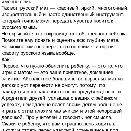
именно семь.
Так вот, русский мат — красивый, яркий, многотонный,
изобретательный и часто единственный инструмент,
который точно может передать чувства носителя
русского языка.
Не скрывайте это сокровище от собственного ребенка.
Помогите ему понять и оценить всю глубину мата.
Возможно, именно через него он поймет и оценит
красоту русского языка вообще.
Как
Первое, что нужно объяснить ребенку, — это то, что
игры с матом — это ваше приватное, домашнее
занятие. Абсолютное большинство взрослых мат из
детских уст перенести не смогут, потому что
находятся в шорах собственной предубежденности.
А родители друзей, услышав о ваших с ребенком
успехах, немедленно велят своим детям больше не
играть с этим плохим мальчиком и этой нехорошей
девочкой. Про учителей и говорить нет смысла.
Скажите ребенку, что вам страшно лень ходить в
школу и стоять перед классной, уткнувшись в пол,