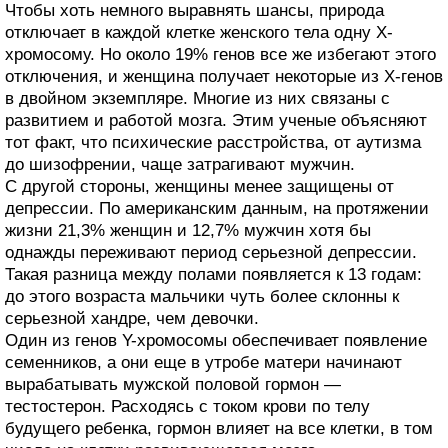
Чтобы хоть немного выравнять шансы, природа
отключает в каждой клетке женского тела одну Х-
хромосому. Но около 19% генов все же избегают этого
отключения, и женщина получает некоторые из Х-генов
в двойном экземпляре. Многие из них связаны с
развитием и работой мозга. Этим ученые объясняют
тот факт, что психические расстройства, от аутизма
до шизофрении, чаще затрагивают мужчин.
С другой стороны, женщины менее защищены от
депрессии. По американским данным, на протяжении
жизни 21,3% женщин и 12,7% мужчин хотя бы
однажды переживают период серьезной депрессии.
Такая разница между полами появляется к 13 годам:
до этого возраста мальчики чуть более склонны к
серьезной хандре, чем девочки.
Один из генов Y-хромосомы обеспечивает появление
семенников, а они еще в утробе матери начинают
вырабатывать мужской половой гормон —
тестостерон. Расходясь с током крови по телу
будущего ребенка, гормон влияет на все клетки, в том