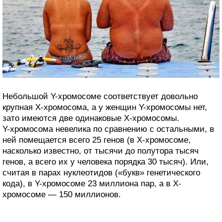
Небольшой Y-хромосоме соответствует довольно
крупная Х-хромосома, а у женщин Y-хромосомы нет,
зато имеются две одинаковые Х-хромосомы.
Y-хромосома невелика по сравнению с остальными, в
ней помещается всего 25 генов (в Х-хромосоме,
насколько известно, от тысячи до полутора тысяч
генов, а всего их у человека порядка 30 тысяч). Или,
считая в парах нуклеотидов («букв» генетического
кода), в Y-хромосоме 23 миллиона пар, а в Х-
хромосоме — 150 миллионов.