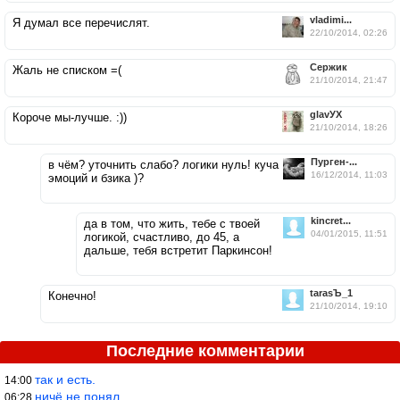
vladimi...
Я думал все перечислят.
22/10/2014, 02:26
Сержик
Жаль не списком =(
21/10/2014, 21:47
glavУХ
Короче мы-лучше. :))
21/10/2014, 18:26
Пурген-...
в чём? уточнить слабо? логики нуль! куча
16/12/2014, 11:03
эмоций и бзика )?
kincret...
да в том, что жить, тебе с твоей
04/01/2015, 11:51
логикой, счастливо, до 45, а
дальше, тебя встретит Паркинсон!
tarasЪ_1
Конечно!
21/10/2014, 19:10
Последние комментарии
так и есть.
14:00
ничё не понял
06:28