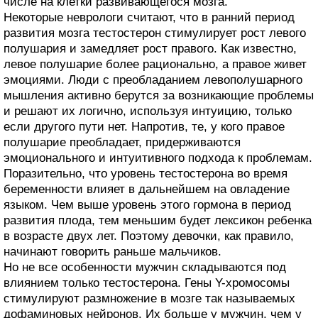
числе на клетки развивающегося мозга.
Некоторые неврологи считают, что в ранний период
развития мозга тестостерон стимулирует рост левого
полушария и замедляет рост правого. Как известно,
левое полушарие более рационально, а правое живет
эмоциями. Люди с преобладанием левополушарного
мышления активно берутся за возникающие проблемы
и решают их логично, используя интуицию, только
если другого пути нет. Напротив, те, у кого правое
полушарие преобладает, придерживаются
эмоционального и интуитивного подхода к проблемам.
Поразительно, что уровень тестостерона во время
беременности влияет в дальнейшем на овладение
языком. Чем выше уровень этого гормона в период
развития плода, тем меньшим будет лексикон ребенка
в возрасте двух лет. Поэтому девочки, как правило,
начинают говорить раньше мальчиков.
Но не все особенности мужчин складываются под
влиянием только тестостерона. Гены Y-хромосомы
стимулируют размножение в мозге так называемых
дофаминовых нейронов. Их больше у мужчин, чем у