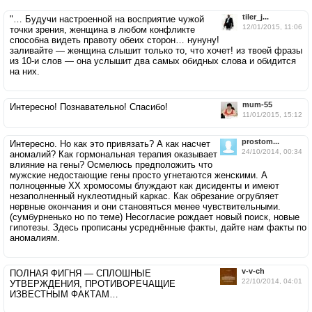
tiler_j...
"… Будучи настроенной на восприятие чужой
12/01/2015, 11:06
точки зрения, женщина в любом конфликте
способна видеть правоту обеих сторон… нунуну!
заливайте — женщина слышит только то, что хочет! из твоей фразы
из 10-и слов — она услышит два самых обидных слова и обидится
на них.
mum-55
Интересно! Познавательно! Спасибо!
11/01/2015, 15:12
prostom...
Интересно. Но как это привязать? А как насчет
24/10/2014, 00:34
аномалий? Как гормональная терапия оказывает
влияние на гены? Осмелюсь предположить что
мужские недостающие гены просто угнетаются женскими. А
полноценные ХХ хромосомы блуждают как дисиденты и имеют
незаполненный нуклеотидный каркас. Как обрезание огрубляет
нервные окончания и они становяться менее чувствительными.
(сумбурненько но по теме) Несогласие рождает новый поиск, новые
гипотезы. Здесь прописаны усреднённые факты, дайте нам факты по
аномалиям.
v-v-ch
ПОЛНАЯ ФИГНЯ — СПЛОШНЫЕ
22/10/2014, 04:01
УТВЕРЖДЕНИЯ, ПРОТИВОРЕЧАЩИЕ
ИЗВЕСТНЫМ ФАКТАМ…